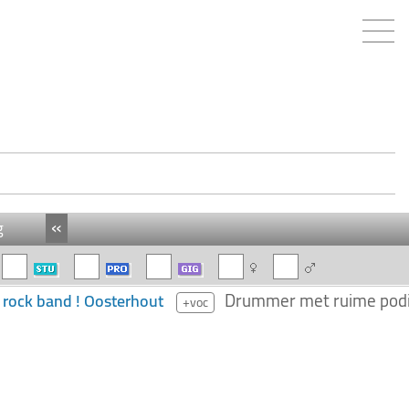
«
g
Drummer met ruime podium
 rock band ! Oosterhout
+voc