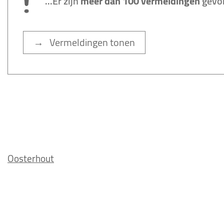
...Er zijn
meer dan 100 vermeldingen
gevo
→ Vermeldingen tonen
Oosterhout