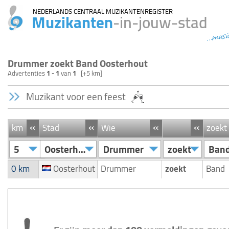
NEDERLANDS CENTRAAL MUZIKANTENREGISTER
Muzikanten
-in-jouw-stad
...musi
Drummer zoekt Band Oosterhout
Advertenties
1 - 1
van
1
[+5 km]
Muzikant voor een feest
«
«
«
«
km
Stad
Wie
zoekt
5
Oosterhout
Drummer
zoekt
Ban
0 km
Oosterhout
Drummer
zoekt
Band