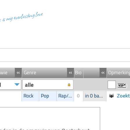
c is my everlasting love
«
«
«
 wie
Genre
Bio
Opmerkin
d
alle
Zoekt
Rock
Pop
Rap/Hip-Hop/RnB
0
in 0 band