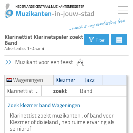
NEDERLANDS CENTRAAL MUZIKANTENREGISTER
Muzikanten
-in-jouw-stad
...music is my everlasting love
Klarinettist Klarinetspeler zoekt
▤
Filter
Band
Advertenties
1 - 4
van
4
Muzikant voor een feest
Wageningen
Klezmer
Jazz
Klarinettist /Klarinetspeler
zoekt
Band
Zoek klezmer band Wageningen
Klarinettist zoekt muzikanten , of band voor
Klezmer of dixieland , heb ruime ervaring als
semiprof