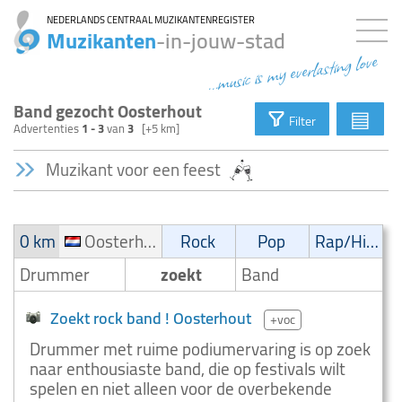
NEDERLANDS CENTRAAL MUZIKANTENREGISTER
Muzikanten
-in-jouw-stad
...music is my everlasting love
Band gezocht Oosterhout
▤
Filter
Advertenties
1 - 3
van
3
[+5 km]
Muzikant voor een feest
0 km
Oosterhout
Rock
Pop
Rap/Hip-Hop/RnB
Drummer
zoekt
Band
Zoekt rock band ! Oosterhout
+voc
Drummer met ruime podiumervaring is op zoek
naar enthousiaste band, die op festivals wilt
spelen en niet alleen voor de overbekende