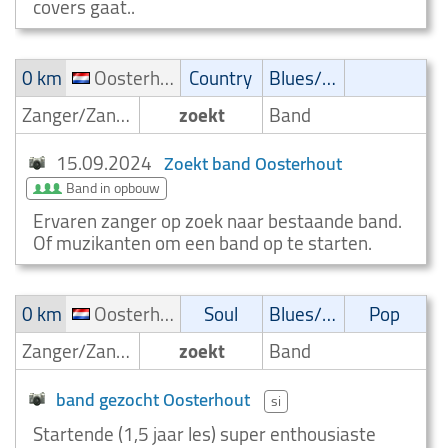
covers gaat..
0 km
Oosterhout
Country
Blues/Swing
Zanger/Zangeres
zoekt
Band
15.09.2024
Zoekt band Oosterhout
Band in opbouw
Ervaren zanger op zoek naar bestaande band.
Of muzikanten om een band op te starten.
0 km
Oosterhout
Soul
Blues/Swing
Pop
Zanger/Zangeres
zoekt
Band
band gezocht Oosterhout
si
Startende (1,5 jaar les) super enthousiaste