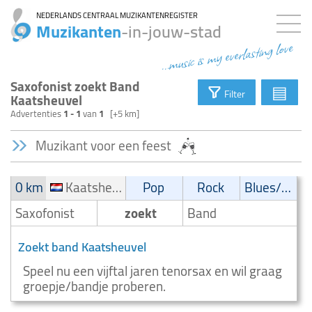
NEDERLANDS CENTRAAL MUZIKANTENREGISTER
Muzikanten
-in-jouw-stad
...music is my everlasting love
Saxofonist zoekt Band
▤
Filter
Kaatsheuvel
Advertenties
1 - 1
van
1
[+5 km]
Muzikant voor een feest
0 km
Kaatsheuvel
Pop
Rock
Blues/Swing
Saxofonist
zoekt
Band
Zoekt band Kaatsheuvel
Speel nu een vijftal jaren tenorsax en wil graag
groepje/bandje proberen.