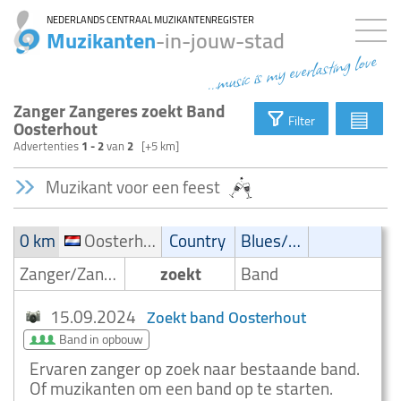
NEDERLANDS CENTRAAL MUZIKANTENREGISTER
Muzikanten
-in-jouw-stad
...music is my everlasting love
Zanger Zangeres zoekt Band
▤
Filter
Oosterhout
Advertenties
1 - 2
van
2
[+5 km]
Muzikant voor een feest
0 km
Oosterhout
Country
Blues/Swing
Zanger/Zangeres
zoekt
Band
15.09.2024
Zoekt band Oosterhout
Band in opbouw
Ervaren zanger op zoek naar bestaande band.
Of muzikanten om een band op te starten.