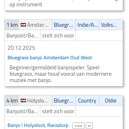
op instrument
1 km
Amsterdam Oud West
Bluegrass
Indie/Alternative
Volksmuziek
Banjoist/Banjospeler
stelt zich voor
20.12.2025
Bluegrass banjo Amsterdam Oud West
Beginner/gemiddeld banjospeler. Speel
bluegrass, maar houd vooral van modernere
muziek met banjo.
4 km
Holysloot, Ransdorp
Bluegrass
Country
Oldie
Banjoist/Banjospeler
stelt zich voor
Banjo ! Holysloot, Ransdorp
+voc
si