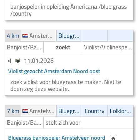
banjospeler in opleiding Americana /blue grass
/country
4 km
Amsterdam Noord oost
Bluegrass
Banjoist/Banjospeler
zoekt
Violist/Violinespeler
11.01.2026
Violist gezocht Amsterdam Noord oost
zoek violist voor bluegrass te maken. Niet te
doen zeg deze website.
7 km
Amstelveen noord
Bluegrass
Country
Folklore/Irish folk
Banjoist/Banjospeler
stelt zich voor
Bluegrass banjospeler Amstelveen noord