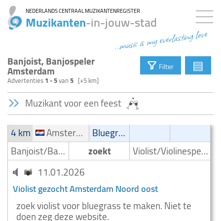
NEDERLANDS CENTRAAL MUZIKANTENREGISTER
Muzikanten
-in-jouw-stad
...music is my everlasting love
Banjoist, Banjospeler
▤
Filter
Amsterdam
Advertenties
1 - 5
van
5
[+5 km]
Muzikant voor een feest
4 km
Amsterdam Noord oost
Bluegrass
Banjoist/Banjospeler
zoekt
Violist/Violinespeler
11.01.2026
Violist gezocht Amsterdam Noord oost
zoek violist voor bluegrass te maken. Niet te
doen zeg deze website.