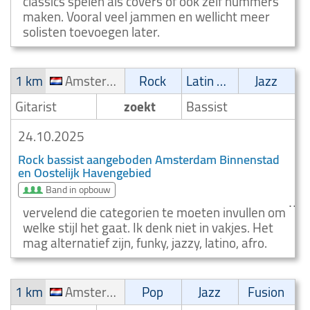
classics spelen als covers of ook zelf nummers
maken. Vooral veel jammen en wellicht meer
solisten toevoegen later.
1 km
Amsterdam Binnenstad en Oostelijk Havengebied
Rock
Latin muziek
Jazz
Gitarist
zoekt
Bassist
24.10.2025
Rock bassist aangeboden Amsterdam Binnenstad
en Oostelijk Havengebied
Band in opbouw
vervelend die categorien te moeten invullen om
welke stijl het gaat. Ik denk niet in vakjes. Het
mag alternatief zijn, funky, jazzy, latino, afro.
1 km
Amsterdam Oud West
Pop
Jazz
Fusion