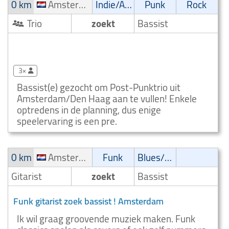
0 km
Amsterdam Buitenveldert
Indie/Alternative
Punk
Rock
Trio
zoekt
Bassist
Indie alternative trio zoek bass Amsterdam
Buitenveldert
3×
Bassist(e) gezocht om Post-Punktrio uit
Amsterdam/Den Haag aan te vullen! Enkele
optredens in de planning, dus enige
speelervaring is een pre.
0 km
Amsterdam
Funk
Blues/Swing
Gitarist
zoekt
Bassist
Funk gitarist zoek bassist ! Amsterdam
Ik wil graag groovende muziek maken. Funk