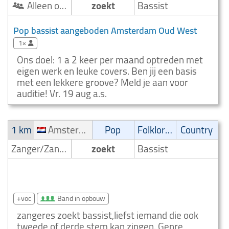
Alleen optredend artist
zoekt
Bassist
Pop bassist aangeboden Amsterdam Oud West
1×
Ons doel: 1 a 2 keer per maand optreden met
eigen werk en leuke covers. Ben jij een basis
met een lekkere groove? Meld je aan voor
auditie! Vr. 19 aug a.s.
1 km
Amsterdam Binnenstad en Oostelijk Havengebied
Pop
Folklore/Irish folk
Country
Zanger/Zangeres
zoekt
Bassist
Zoekt bass! Amsterdam Binnenstad en Oostelijk
Havengebied
+voc
Band in opbouw
zangeres zoekt bassist,liefst iemand die ook
tweede of derde stem kan zingen. Genre