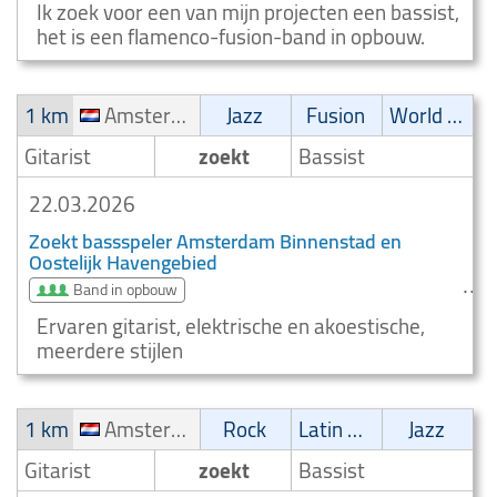
Ik zoek voor een van mijn projecten een bassist,
het is een flamenco-fusion-band in opbouw.
1 km
Amsterdam Binnenstad en Oostelijk Havengebied
Jazz
Fusion
World music
Gitarist
zoekt
Bassist
22.03.2026
Zoekt bassspeler Amsterdam Binnenstad en
Oostelijk Havengebied
Band in opbouw
Ervaren gitarist, elektrische en akoestische,
meerdere stijlen
1 km
Amsterdam Binnenstad en Oostelijk Havengebied
Rock
Latin muziek
Jazz
Gitarist
zoekt
Bassist