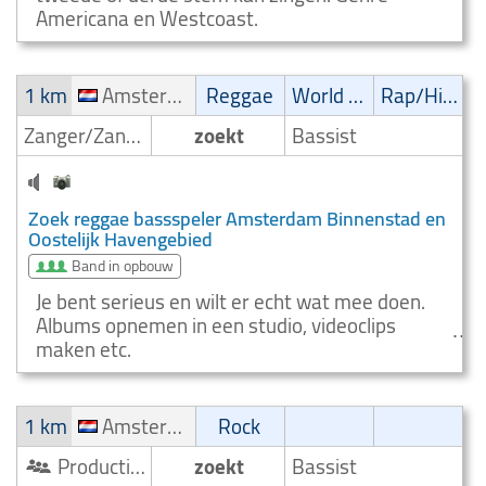
Americana en Westcoast.
1 km
Amsterdam Binnenstad en Oostelijk Havengebied
Reggae
World music
Rap/Hip-Hop/RnB
Zanger/Zangeres
zoekt
Bassist
Zoek reggae bassspeler Amsterdam Binnenstad en
Oostelijk Havengebied
Band in opbouw
Je bent serieus en wilt er echt wat mee doen.
Albums opnemen in een studio, videoclips
maken etc.
1 km
Amsterdam Oud West
Rock
Productieteam
zoekt
Bassist