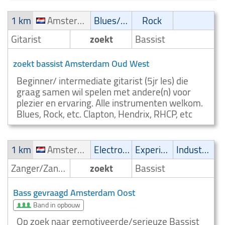
1 km
Amsterdam Oud West
Blues/Swing
Rock
Gitarist
zoekt
Bassist
zoekt bassist Amsterdam Oud West
Beginner/ intermediate gitarist (5jr les) die
graag samen wil spelen met andere(n) voor
plezier en ervaring. Alle instrumenten welkom.
Blues, Rock, etc. Clapton, Hendrix, RHCP, etc
1 km
Amsterdam Oost
Electronic
Experimental
Industrial
Zanger/Zangeres
zoekt
Bassist
Bass gevraagd Amsterdam Oost
Band in opbouw
Op zoek naar gemotiveerde/serieuze Bassist