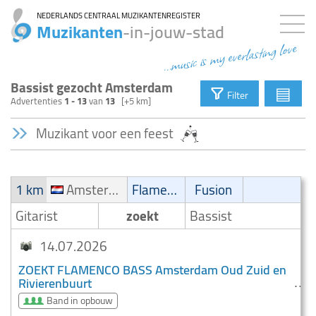
NEDERLANDS CENTRAAL MUZIKANTENREGISTER
Muzikanten
-in-jouw-stad
...music is my everlasting love
Bassist gezocht Amsterdam
▤
Filter
Advertenties
1 - 13
van
13
[+5 km]
Muzikant voor een feest
1 km
Amsterdam Oud Zuid en Rivierenbuurt
Flamenco
Fusion
Gitarist
zoekt
Bassist
14.07.2026
ZOEKT FLAMENCO BASS Amsterdam Oud Zuid en
Rivierenbuurt
Band in opbouw