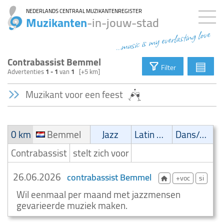
NEDERLANDS CENTRAAL MUZIKANTENREGISTER
Muzikanten
-in-jouw-stad
...music is my everlasting love
Contrabassist Bemmel
▤
Filter
Advertenties
1 - 1
van
1
[+5 km]
Muzikant voor een feest
0 km
Bemmel
Jazz
Latin muziek
Dans/Amusementsmuziek
Contrabassist
stelt zich voor
26.06.2026
contrabassist Bemmel
+voc
si
Wil eenmaal per maand met jazzmensen
gevarieerde muziek maken.