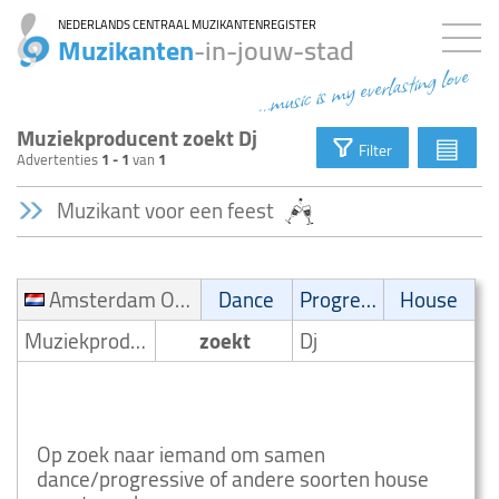
NEDERLANDS CENTRAAL MUZIKANTENREGISTER
Muzikanten
-in-jouw-stad
...music is my everlasting love
Muziekproducent zoekt Dj
▤
Filter
Advertenties
1 - 1
van
1
Muzikant voor een feest
Amsterdam Oud Zuid en Rivierenbuurt
Dance
Progressive
House
Muziekproducent
zoekt
Dj
Advertentie zoekt dance dj Amsterdam Oud Zuid
en Rivierenbuurt
Op zoek naar iemand om samen
dance/progressive of andere soorten house