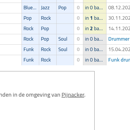
Blues/Swing
Jazz
Pop
0
in 0 band
08.12.2
Pop
Rock
0
in
1
band
30.11.2
Rock
Pop
0
in
2
bands
14.11.2
Drummer 
Rock
Pop
Soul
0
in 0 band
Funk
Rock
Soul
0
in 0 band
15.04.2
Funk drum
Funk
Rock
0
in 0 band
nden in de omgeving van
Pijnacker
.