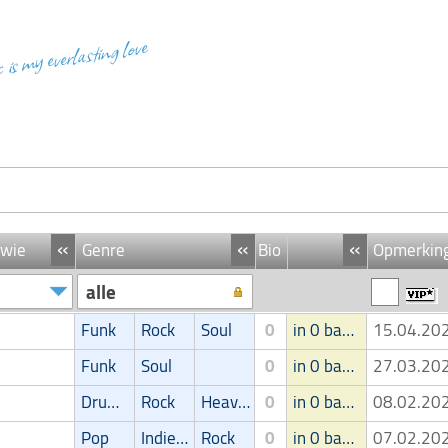
c is my everlasting love
«
«
«
 wie
Genre
Bio
Opmerkin
alle
Funk
Rock
Soul
0
in 0 band
15.04.2
Funk
Soul
0
in 0 band
27.03.2
Drum'n' bass
Rock
Heavy-metal
0
in 0 band
08.02.2
Pop
Indie/Alternative
Rock
0
in 0 band
07.02.2