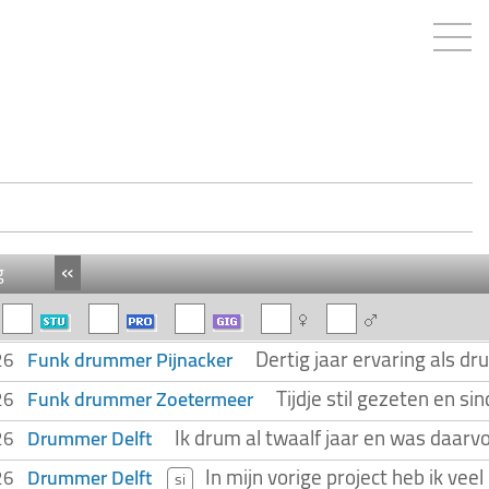
«
g
Dertig jaar ervaring als d
Funk drummer Pijnacker
026
Tijdje stil gezeten en s
Funk drummer Zoetermeer
026
Ik drum al twaalf jaar en was daarv
Drummer Delft
026
In mijn vorige project heb ik vee
Drummer Delft
026
si