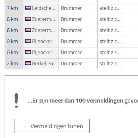
7 km
Leidschendam
Drummer
stelt zich voor
6 km
Zoetermeer
Drummer
stelt zich voor
6 km
Zoetermeer
Drummer
stelt zich voor
0 km
Pijnacker
Drummer
stelt zich voor
0 km
Pijnacker
Drummer
stelt zich voor
2 km
Berkel en Rodenrijs
Drummer
stelt zich voor
...Er zijn
meer dan 100 vermeldingen
gevo
→ Vermeldingen tonen