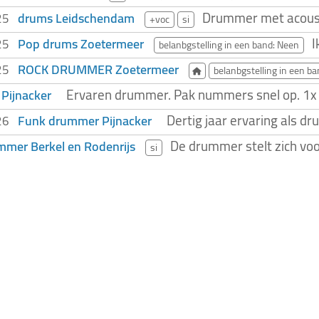
Drummer met acousti
drums Leidschendam
025
+voc
si
I
Pop drums Zoetermeer
025
belanbgstelling in een band: Neen
ROCK DRUMMER Zoetermeer
025
belanbgstelling in een b
Ervaren drummer. Pak nummers snel op. 1x pe
Pijnacker
Dertig jaar ervaring als d
Funk drummer Pijnacker
026
De drummer stelt zich voor
mer Berkel en Rodenrijs
si