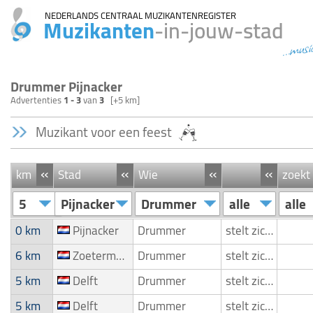
NEDERLANDS CENTRAAL MUZIKANTENREGISTER
Muzikanten
-in-jouw-stad
...musi
Drummer Pijnacker
Advertenties
1 - 3
van
3
[+5 km]
Muzikant voor een feest
«
«
«
«
km
Stad
Wie
zoekt
5
Pijnacker
Drummer
alle
alle
0 km
Pijnacker
Drummer
stelt zich voor
6 km
Zoetermeer
Drummer
stelt zich voor
5 km
Delft
Drummer
stelt zich voor
5 km
Delft
Drummer
stelt zich voor