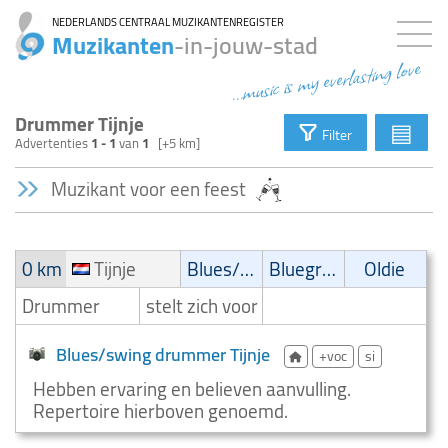
NEDERLANDS CENTRAAL MUZIKANTENREGISTER
Muzikanten
-in-jouw-stad
...music is my everlasting love
Drummer Tijnje
▤
Filter
Advertenties
1 - 1
van
1
[+5 km]
Muzikant voor een feest
0 km
Tijnje
Blues/Swing
Bluegrass
Oldie
Drummer
stelt zich voor
Blues/swing drummer Tijnje
+voc
si
Hebben ervaring en believen aanvulling.
Repertoire hierboven genoemd.