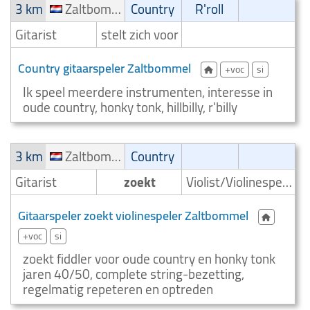
3 km
Zaltbommel
Country
R'roll
Gitarist
stelt zich voor
Country gitaarspeler Zaltbommel
+voc
si
Ik speel meerdere instrumenten, interesse in
oude country, honky tonk, hillbilly, r'billy
3 km
Zaltbommel
Country
Gitarist
zoekt
Violist/Violinespeler
Gitaarspeler zoekt violinespeler Zaltbommel
+voc
si
zoekt fiddler voor oude country en honky tonk
jaren 40/50, complete string-bezetting,
regelmatig repeteren en optreden