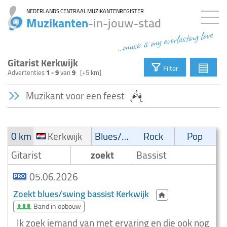
NEDERLANDS CENTRAAL MUZIKANTENREGISTER
Muzikanten
-in-jouw-stad
...music is my everlasting love
Gitarist Kerkwijk
▤
Filter
Advertenties
1 - 9
van
9
[+5 km]
Muzikant voor een feest
0 km
Kerkwijk
Blues/Swing
Rock
Pop
Gitarist
zoekt
Bassist
05.06.2026
Zoekt blues/swing bassist Kerkwijk
Band in opbouw
Ik zoek iemand van met ervaring en die ook nog