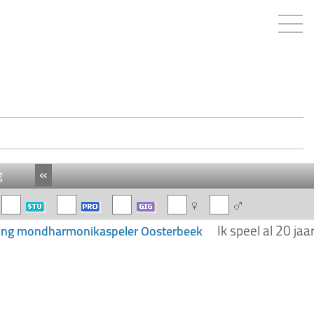
«
g
Ik speel al 20 ja
ing mondharmonikaspeler Oosterbeek