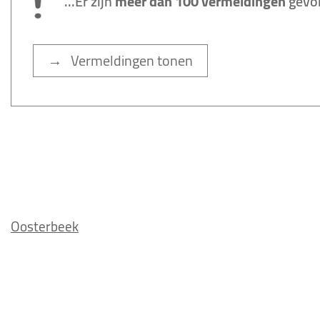
...Er zijn
meer dan 100 vermeldingen
gevo
→ Vermeldingen tonen
Oosterbeek