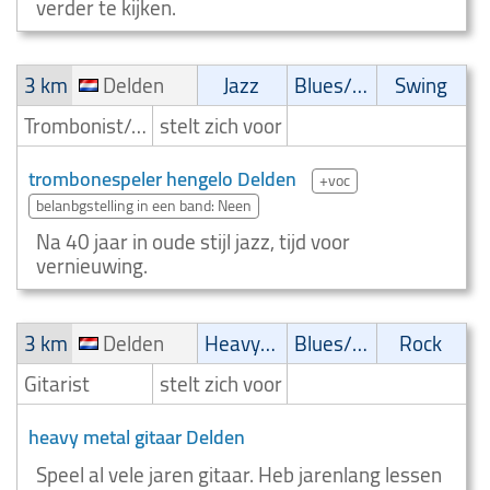
verder te kijken.
3 km
Delden
Jazz
Blues/Swing
Swing
Trombonist/Trombonespeler
stelt zich voor
trombonespeler hengelo Delden
+voc
belanbgstelling in een band: Neen
Na 40 jaar in oude stijl jazz, tijd voor
vernieuwing.
3 km
Delden
Heavy-metal
Blues/Swing
Rock
Gitarist
stelt zich voor
heavy metal gitaar Delden
Speel al vele jaren gitaar. Heb jarenlang lessen