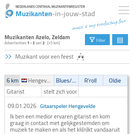
NEDERLANDS CENTRAAL MUZIKANTENREGISTER
Muzikanten
-in-jouw-stad
...music is my everlasting love
Muzikanten Azelo, Zeldam
▤
Filter
Advertenties
1 - 2
van
2
[+5 km]
Muzikant voor een feest
6 km
Hengevelde
Blues/Swing
R'roll
Oldie
Gitarist
stelt zich voor
09.01.2026
Gitaarspeler Hengevelde
Ik ben een medior ervaren gitarist en kom
graag in contact met gelijkgestemden om
muziek te maken en als het kli(n)kt vandaaruit