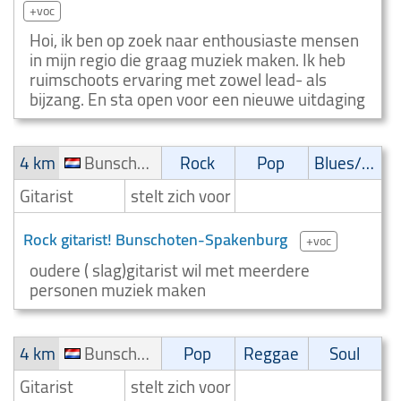
+voc
Hoi, ik ben op zoek naar enthousiaste mensen
in mijn regio die graag muziek maken. Ik heb
ruimschoots ervaring met zowel lead- als
bijzang. En sta open voor een nieuwe uitdaging
4 km
Bunschoten-Spakenburg
Rock
Pop
Blues/Swing
Gitarist
stelt zich voor
Rock gitarist! Bunschoten-Spakenburg
+voc
oudere ( slag)gitarist wil met meerdere
personen muziek maken
4 km
Bunschoten-Spakenburg
Pop
Reggae
Soul
Gitarist
stelt zich voor