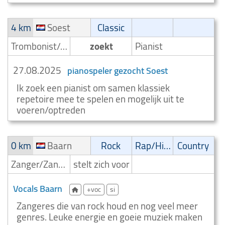
4 km
Soest
Classic
Trombonist/Trombonespeler
zoekt
Pianist
27.08.2025
pianospeler gezocht Soest
Ik zoek een pianist om samen klassiek
repetoire mee te spelen en mogelijk uit te
voeren/optreden
0 km
Baarn
Rock
Rap/Hip-Hop/RnB
Country
Zanger/Zangeres
stelt zich voor
Vocals Baarn
+voc
si
Zangeres die van rock houd en nog veel meer
genres. Leuke energie en goeie muziek maken