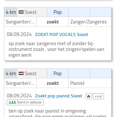
4 km
Soest
Pop
Songwriter/Componist
zoekt
Zanger/Zangeres
08.09.2024
ZOEKT POP VOCALS Soest
op zoek naar zangeres met of zonder bij-
instrument zoals , voor het zingen/spelen van
eigen werk
4 km
Soest
Pop
Songwriter/Componist
zoekt
Pianist
08.09.2024
Zoekt pop pianist Soest
+voc
Band in opbouw
ben op zoek naar pianist in omgeving
amersfoort, die mijn eigen nummers wil spelen.