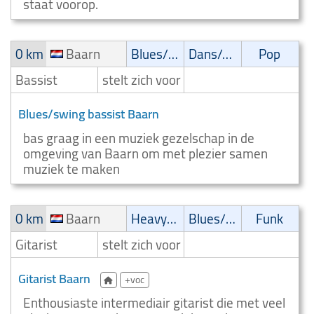
staat voorop.
0 km
Baarn
Blues/Swing
Dans/Amusementsmuziek
Pop
Bassist
stelt zich voor
Blues/swing bassist Baarn
bas graag in een muziek gezelschap in de
omgeving van Baarn om met plezier samen
muziek te maken
0 km
Baarn
Heavy-metal
Blues/Swing
Funk
Gitarist
stelt zich voor
Gitarist Baarn
+voc
Enthousiaste intermediair gitarist die met veel