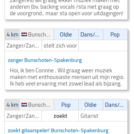
zangeres) wil graag lekker muziek maken met
anderen (bv. backing vocals /sta niet graag op
de voorgrond.. maar sta open voor uitdagingen!
4 km
Bunschoten-Spakenburg
Oldie
Dans/Amusementsmuziek
Pop
Zanger/Zangeres
stelt zich voor
zanger Bunschoten-Spakenburg
Hoi, ik ben Corinne . Wil graag weer muziek
maken met enthousiaste mensen uit mijn regio.
Ik heb veel ervaring met zowel lead als bijzang.
4 km
Bunschoten-Spakenburg
Pop
Oldie
Dans/Amusementsmuziek
Zanger/Zangeres
zoekt
Gitarist
zoekt gitaarspeler! Bunschoten-Spakenburg