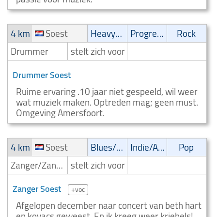
4 km
Soest
Heavy-metal
Progressive
Rock
Drummer
stelt zich voor
Drummer Soest
Ruime ervaring .10 jaar niet gespeeld, wil weer
wat muziek maken. Optreden mag; geen must.
Omgeving Amersfoort.
4 km
Soest
Blues/Swing
Indie/Alternative
Pop
Zanger/Zangeres
stelt zich voor
Zanger Soest
+voc
Afgelopen december naar concert van beth hart
en kovacs geweest. En ik kreeg weer kriebels!