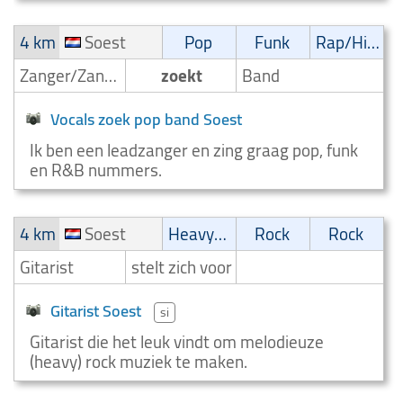
4 km
Soest
Pop
Funk
Rap/Hip-Hop/RnB
Zanger/Zangeres
zoekt
Band
Vocals zoek pop band Soest
Ik ben een leadzanger en zing graag pop, funk
en R&B nummers.
4 km
Soest
Heavy-metal
Rock
Rock
Gitarist
stelt zich voor
Gitarist Soest
si
Gitarist die het leuk vindt om melodieuze
(heavy) rock muziek te maken.