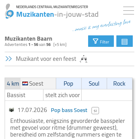
NEDERLANDS CENTRAAL MUZIKANTENREGISTER
Muzikanten
-in-jouw-stad
...music is my everlasting love
Muzikanten Baarn
▤
Filter
Advertenties
1 - 56
van
56
[+5 km]
Muzikant voor een feest
4 km
Soest
Pop
Soul
Rock
Bassist
stelt zich voor
17.07.2026
Pop bass Soest
si
Enthousiaste, enigszins gevorderde basspeler
met gevoel voor ritme (drummer geweest),
bereidheid om zelfstandig nummers eigen te