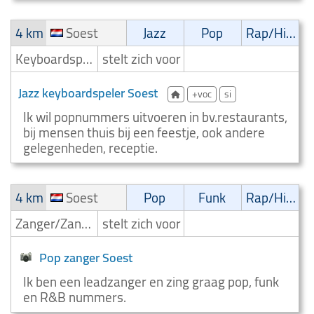
4 km
Soest
Jazz
Pop
Rap/Hip-Hop/RnB
Keyboardspeler/Toetsenist
stelt zich voor
Jazz keyboardspeler Soest
+voc
si
Ik wil popnummers uitvoeren in bv.restaurants,
bij mensen thuis bij een feestje, ook andere
gelegenheden, receptie.
4 km
Soest
Pop
Funk
Rap/Hip-Hop/RnB
Zanger/Zangeres
stelt zich voor
Pop zanger Soest
Ik ben een leadzanger en zing graag pop, funk
en R&B nummers.