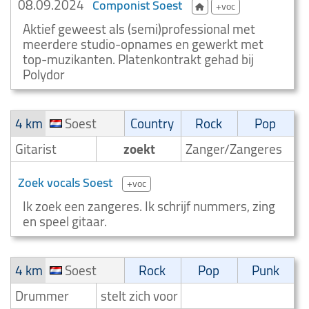
08.09.2024
Componist Soest
+voc
Aktief geweest als (semi)professional met
meerdere studio-opnames en gewerkt met
top-muzikanten. Platenkontrakt gehad bij
Polydor
4 km
Soest
Country
Rock
Pop
Gitarist
zoekt
Zanger/Zangeres
Zoek vocals Soest
+voc
Ik zoek een zangeres. Ik schrijf nummers, zing
en speel gitaar.
4 km
Soest
Rock
Pop
Punk
Drummer
stelt zich voor