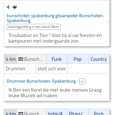
bunschoten spakenburg gitaarspeler Bunschoten-
Spakenburg
belanbgstelling in een band: Neen
Troubadour on Tour ! Voor bij al uw feesten en
kampvuren met ondergaande zon.
4 km
Bunschoten-Spakenburg
Funk
Pop
Country
Drummer
stelt zich voor
Drummer Bunschoten-Spakenburg
si
Ik Ben een Kerel die met leuke menses Graag
leuke Muziek wil maken
4 km
Bunschoten-Spakenburg
Indie/Alternative
Blues/Swing
Rock