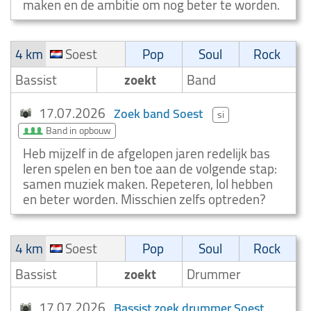
maken en de ambitie om nog beter te worden.
4 km
Soest
Pop
Soul
Rock
Bassist
zoekt
Band
17.07.2026
Zoek band Soest
si
Band in opbouw
Heb mijzelf in de afgelopen jaren redelijk bas
leren spelen en ben toe aan de volgende stap:
samen muziek maken. Repeteren, lol hebben
en beter worden. Misschien zelfs optreden?
4 km
Soest
Pop
Soul
Rock
Bassist
zoekt
Drummer
17.07.2026
Bassist zoek drummer Soest