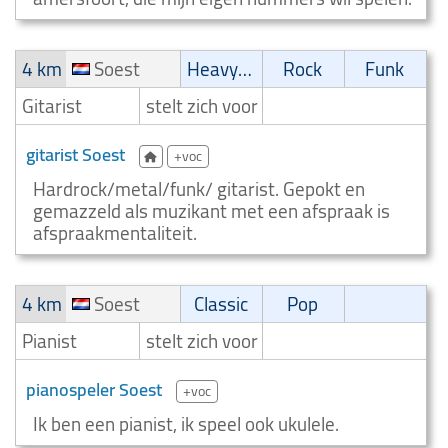
4 km
Soest
Heavy-metal
Rock
Funk
Gitarist
stelt zich voor
gitarist Soest
+voc
Hardrock/metal/funk/ gitarist. Gepokt en
gemazzeld als muzikant met een afspraak is
afspraakmentaliteit.
4 km
Soest
Classic
Pop
Pianist
stelt zich voor
pianospeler Soest
+voc
Ik ben een pianist, ik speel ook ukulele.