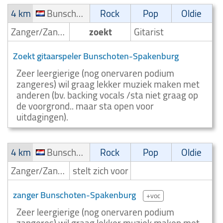
4 km
Bunschoten-Spakenburg
Rock
Pop
Oldie
Zanger/Zangeres
zoekt
Gitarist
Zoekt gitaarspeler Bunschoten-Spakenburg
Zeer leergierige (nog onervaren podium
zangeres) wil graag lekker muziek maken met
anderen (bv. backing vocals /sta niet graag op
de voorgrond.. maar sta open voor
uitdagingen).
4 km
Bunschoten-Spakenburg
Rock
Pop
Oldie
Zanger/Zangeres
stelt zich voor
zanger Bunschoten-Spakenburg
+voc
Zeer leergierige (nog onervaren podium