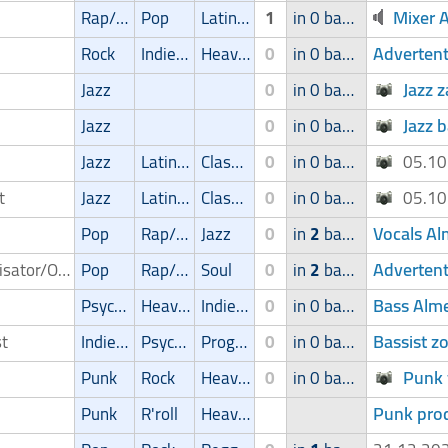
Mixer 
Rap/Hip-Hop/RnB
Pop
Latin muziek
1
in 0 band
Advertent
Rock
Indie/Alternative
Heavy-metal
0
in 0 band
Jazz 
Jazz
0
in 0 band
Jazz 
Jazz
0
in 0 band
Jazz
Latin muziek
Classic
0
in 0 band
05.1
st
Jazz
Latin muziek
Classic
0
in 0 band
05.1
Vocals Al
Pop
Rap/Hip-Hop/RnB
Jazz
0
in
2
bands
Advertent
Organisator/Optreedmogelijkheid
Pop
Rap/Hip-Hop/RnB
Soul
0
in
2
bands
Bass Alme
Psychedelic
Heavy-metal
Indie/Alternative
0
in 0 band
Bassist z
st
Indie/Alternative
Psychedelic
Progressive
0
in 0 band
Punk 
Punk
Rock
Heavy-metal
0
in 0 band
Punk pro
Punk
R'roll
Heavy-metal