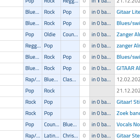
Pop
Rock
Reggae
0
in
1
band
21.12.2
Gitaar Lit
Blues/Swing
Rock
Pop
0
in 0 band
Blues/swi
Blues/Swing
Rock
Pop
0
in 0 band
Zanger Al
Pop
Oldie
Country
0
in 0 band
zanger Al
Reggae
Pop
0
in 0 band
Blues/swi
Blues/Swing
Rock
Pop
0
in 0 band
GITAAR A
Blues/Swing
Rock
Pop
0
in 0 band
Rap/Hip-Hop/RnB
Blues/Swing
Classic
0
in 0 band
12.02.2
Pop
Rock
21.12.2
Gitaar! S
Rock
Pop
0
in 0 band
Zoek ban
Rock
Pop
0
in 0 band
Vocals No
Pop
Country
Blues/Swing
0
in 0 band
Gitaar St
Rap/Hip-Hop/RnB
Latin muziek
Christian
0
in 0 band