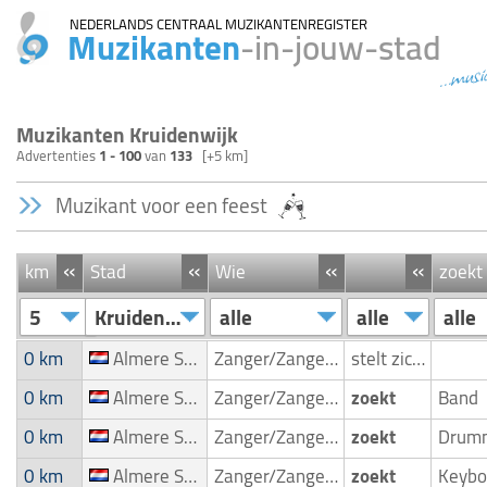
NEDERLANDS CENTRAAL MUZIKANTENREGISTER
Muzikanten
-in-jouw-stad
...musi
Muzikanten Kruidenwijk
Advertenties
1 - 100
van
133
[+5 km]
Muzikant voor een feest
«
«
«
«
km
Stad
Wie
zoekt
5
Kruidenwijk
alle
alle
alle
0 km
Almere Stad
Zanger/Zangeres
stelt zich voor
0 km
Almere Stad
Zanger/Zangeres
zoekt
Band
0 km
Almere Stad
Zanger/Zangeres
zoekt
Drum
0 km
Almere Stad
Zanger/Zangeres
zoekt