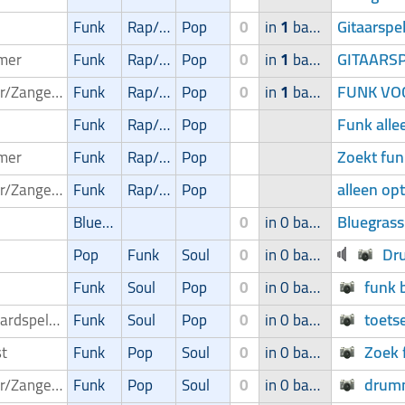
Gitaarspe
Funk
Rap/Hip-Hop/RnB
Pop
0
in
1
band
GITAARS
mer
Funk
Rap/Hip-Hop/RnB
Pop
0
in
1
band
FUNK VOC
Zanger/Zangeres
Funk
Rap/Hip-Hop/RnB
Pop
0
in
1
band
Funk alle
Funk
Rap/Hip-Hop/RnB
Pop
Zoekt fu
mer
Funk
Rap/Hip-Hop/RnB
Pop
alleen op
Zanger/Zangeres
Funk
Rap/Hip-Hop/RnB
Pop
Bluegrass
Bluegrass
0
in 0 band
Dr
Pop
Funk
Soul
0
in 0 band
funk 
Funk
Soul
Pop
0
in 0 band
toets
Keyboardspeler/Toetsenist
Funk
Soul
Pop
0
in 0 band
Zoek 
st
Funk
Pop
Soul
0
in 0 band
drumm
Zanger/Zangeres
Funk
Pop
Soul
0
in 0 band