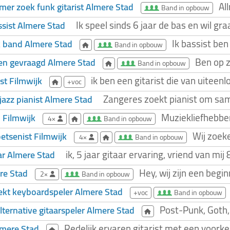
Al
er zoek funk gitarist Almere Stad
Band in opbouw
Ik speel sinds 6 jaar de bas en wil gr
sist Almere Stad
Ik bassist ben
 band Almere Stad
Band in opbouw
Ben op z
en gevraagd Almere Stad
Band in opbouw
ik ben een gitarist die van uiteen
ist Filmwijk
+voc
Zangeres zoekt pianist om same
jazz pianist Almere Stad
Muziekliefhebber
 Filmwijk
4×
Band in opbouw
Wij zoek
etsenist Filmwijk
4×
Band in opbouw
ik, 5 jaar gitaar ervaring, vriend van mij 
ar Almere Stad
Hey, wij zijn een beg
re Stad
2×
Band in opbouw
ekt keyboardspeler Almere Stad
+voc
Band in opbouw
Post-Punk, Goth,
lternative gitaarspeler Almere Stad
Redelijk ervaren gitarist met een voorke
Almere Stad