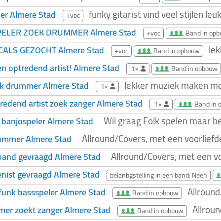
funky gitarist vind veel stijlen 
ler Almere Stad
+voc
PELER ZOEK DRUMMER Almere Stad
+voc
Band in op
lek
ALS GEZOCHT Almere Stad
+voc
Band in opbouw
en optredend artist! Almere Stad
1×
Band in opbouw
lekker muziek maken met
nk drummer Almere Stad
1×
tredend artist zoek zanger Almere Stad
1×
Band in 
Wil graag Folk spelen maar be
 banjospeler Almere Stad
Allround/Covers, met een voorliefd
ummer Almere Stad
Allround/Covers, met een vo
band gevraagd Almere Stad
enist gevraagd Almere Stad
belanbgstelling in een band: Neen
Allround
funk bassspeler Almere Stad
Band in opbouw
Allroun
er zoekt zanger Almere Stad
Band in opbouw