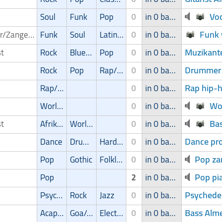
Voc
Soul
Funk
Pop
0
in 0 band
Funk 
Zanger/Zangeres
Funk
Soul
Latin muziek
0
in 0 band
Muzikant
st
Rock
Blues/Swing
Pop
0
in 0 band
Drummer 
Rock
Pop
Rap/Hip-Hop/RnB
0
in 0 band
Rap hip-h
Rap/Hip-Hop/RnB
0
in 0 band
Wor
World music
0
in 0 band
Bas
st
Afrikaans
World music
0
in 0 band
Dance pr
Dance
Drum'n' bass
Hardcore
0
in 0 band
Pop za
Pop
Gothic
Folklore/Irish folk
0
in 0 band
Pop pia
Pop
2
in 0 band
Psychedel
Psychedelic
Rock
Jazz
0
in 0 band
Bass Alme
Acapella
Goa/Trip-hop
Electronic
0
in 0 band