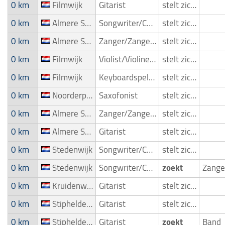
0 km
Filmwijk
Gitarist
stelt zich voor
0 km
Almere Stad
Songwriter/Componist
stelt zich voor
0 km
Almere Stad
Zanger/Zangeres
stelt zich voor
0 km
Filmwijk
Violist/Violinespeler
stelt zich voor
0 km
Filmwijk
Keyboardspeler/Toetsenist
stelt zich voor
0 km
Noorderplassen
Saxofonist
stelt zich voor
0 km
Almere Stad
Zanger/Zangeres
stelt zich voor
0 km
Almere Stad
Gitarist
stelt zich voor
0 km
Stedenwijk
Songwriter/Componist
stelt zich voor
0 km
Stedenwijk
Songwriter/Componist
zoekt
0 km
Kruidenwijk
Gitarist
stelt zich voor
0 km
Stipheldenbuurt
Gitarist
stelt zich voor
0 km
Stipheldenbuurt
Gitarist
zoekt
Band