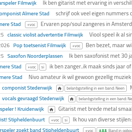
Ik ben gitarist met ervaring in versch
arspeler Filmwijk
schrijf ook veel eigen nummers oo
componist Almere Stad
Ervaren pop/soul zangeres in Amsterd
mere Stad
+voc
Viool speel ik al s
classic violist advertentie Filmwijk
025
Ben bezet, maar wil
Pop toetsenist Filmwijk
.2026
+voc
Ik ben saxofonist met 30 ja
Saxofon Noorderplassen
025
ik ben zanger..ik maak sinds jaar o
mere Stad
+voc
si
Nivo amateur ik wil gewoon gezellig muziek 
Almere Stad
componist Stedenwijk
belanbgstelling in een band: Neen
vocals gevraagd Stedenwijk
belanbgstelling in een band: N
Gitarist met brede metal smaak s
speler ! Kruidenwijk
Ik hou van diverse stijlen
rist! Stipheldenbuurt
+voc
si
arspeler zoekt band Stipheldenbuurt
+voc
Band in opb