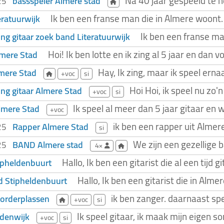
Na 40 jaar gespeeld te h
bassspeler Almere stad
025
Ik ben een franse man die in Almere woont. 
eratuurwijk
Ik ben een franse ma
ng gitaar zoek band Literatuurwijk
Hoi! Ik ben lotte en ik zing al 5 jaar en dan 
mere Stad
Hay, Ik zing, maar ik speel ern
mere Stad
+voc
si
Hoi Hoi, ik speel nu zo'n
ng gitaar Almere Stad
+voc
si
Ik speel al meer dan 5 jaar gitaar en 
lmere Stad
+voc
ik ben een rapper uit Almer
Rapper Almere Stad
025
si
We zijn een gezellige 
BAND Almere stad
025
4×
Hallo, Ik ben een gitarist die al een tijd g
tipheldenbuurt
Hallo, Ik ben een gitarist die in A
d Stipheldenbuurt
ik ben zanger. daarnaast spe
orderplassen
+voc
si
Ik speel gitaar, ik maak mijn eigen so
edenwijk
+voc
si