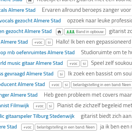
Ervaren allround beroeps zanger voor
als Almere Stad
opzoek naar leuke professi
vocals gezocht Almere Stad
gitarist 
en gezocht Almere Stad
Band in opbouw
Hallo! Ik ben een gepassioneerd
Almere Stad
+voc
si
Studioruimte om te hu
op rnb oefenruimtes Almere Stad
Speel zelf soukou
ld music gitaar Almere Stad
+voc
si
Ik zoek een bassist om sou
s gevraagd Almere Stad
si
oducent Almere Stad
+voc
si
belanbgstelling in een band: Neen
Heb geen probleem met covers maar k
nger Almere Stad
Pianist die zichzelf begeleid m
nist Filmwijk
+voc
si
gitarist biedt zich aa
ic gitaarspeler Tilburg Stedenwijk
ja ik ben een
re Stad
+voc
belanbgstelling in een band: Neen