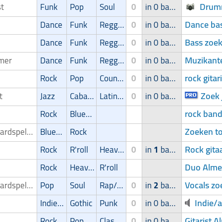
Drumm
st
Funk
Pop
Soul
0
in 0 band
Dance bas
Dance
Funk
Reggae
0
in 0 band
Bass zoek
Dance
Funk
Reggae
0
in 0 band
Muzikant
mer
Dance
Funk
Reggae
0
in 0 band
rock gitar
Rock
Pop
Country
0
in 0 band
Zoek 
st
Jazz
Cabaret/Variétés
Latin muziek
0
in 0 band
rock band
Rock
Blues/Swing
Zoeken to
Keyboardspeler/Toetsenist
Blues/Swing
Rock
Rock gita
Rock
R'roll
Heavy-metal
0
in
1
band
Duo Alme
Rock
Heavy-metal
R'roll
Vocals zo
Keyboardspeler/Toetsenist
Pop
Soul
Rap/Hip-Hop/RnB
0
in
2
bands
Indie/a
Indie/Alternative
Gothic
Punk
0
in 0 band
Gitarist 
Rock
Pop
Classic
0
in 0 band