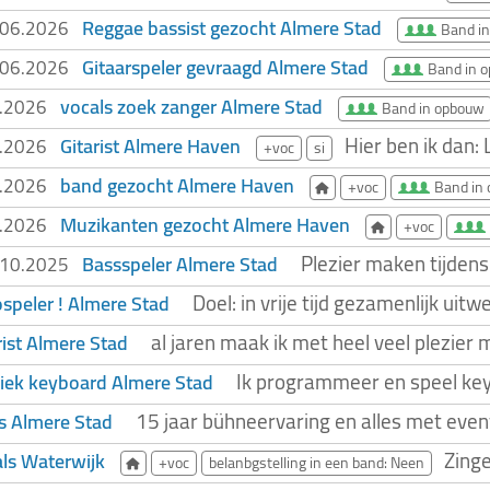
Reggae bassist gezocht Almere Stad
.06.2026
Band i
Gitaarspeler gevraagd Almere Stad
.06.2026
Band in 
vocals zoek zanger Almere Stad
6.2026
Band in opbouw
Hier ben ik dan:
Gitarist Almere Haven
5.2026
+voc
si
band gezocht Almere Haven
5.2026
+voc
Band in
Muzikanten gezocht Almere Haven
5.2026
+voc
Plezier maken tijdens
Bassspeler Almere Stad
.10.2025
Doel: in vrije tijd gezamenlijk u
speler ! Almere Stad
al jaren maak ik met heel veel plezier
rist Almere Stad
Ik programmeer en speel ke
iek keyboard Almere Stad
15 jaar bühneervaring en alles met evenv
s Almere Stad
Zinge
ls Waterwijk
+voc
belanbgstelling in een band: Neen