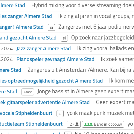
Hybrid mixing voor diverse streaming doel
Almere Stad
Ik zing al jaren in vocal group
ies zanger Almere Stad
Zangeres met 6 jaar podiumervar
zanger ! Almere Stad
si
Op zoek naar jazzbegeleid
band gezocht Almere Stad
si
Ik zing vooral ballads 
Jazz zanger Almere Stad
0.2024
Ik zoek samen
Pianospeler gevraagd Almere Stad
0.2024
Zangeres uit Amsterdam/Almere. Kan bijna all
mere Stad
Ik kom met
ies optreedmogelijkheid gezocht Almere Stad
Jonge bassist in Almere geen expert ma
re Stad
+voc
Geen expert maa
oek gitaarspeler advertentie Almere Stad
yo ik maak punk muziek met
vocals Stipheldenbuurt
si
yo
ductieteam Stipheldenbuurt
2×
Band in opbouw