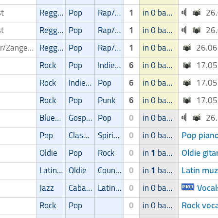
st
Reggae
Pop
Rap/Hip-Hop/RnB
1
in 0 band
26
st
Reggae
Pop
Rap/Hip-Hop/RnB
1
in 0 band
26
Zanger/Zangeres
Reggae
Pop
Rap/Hip-Hop/RnB
1
in 0 band
26.0
Rock
Pop
Indie/Alternative
6
in 0 band
17.0
Rock
Indie/Alternative
Pop
6
in 0 band
17.0
Rock
Pop
Punk
6
in 0 band
17.0
Blues/Swing
Gospel
Pop
0
in 0 band
26
Pop piano
Pop
Classic
Spirituele muziek
0
in 0 band
Oldie gita
Oldie
Pop
Rock
0
in
1
band
Latin muz
Latin muziek
Oldie
Country
0
in
1
band
Vocal
Jazz
Cabaret/Variétés
Latin muziek
0
in 0 band
Rock voca
Rock
Pop
0
in 0 band