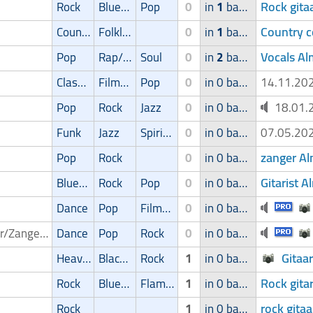
Rock gita
Rock
Blues/Swing
Pop
0
in
1
band
Country 
Country
Folklore/Irish folk
0
in
1
band
Vocals Al
Pop
Rap/Hip-Hop/RnB
Soul
0
in
2
bands
Classic
Filmmuziek
Pop
0
in 0 band
14.11.2
Pop
Rock
Jazz
0
in 0 band
18.01
Funk
Jazz
Spirituele muziek
0
in 0 band
07.05.2
zanger Al
Pop
Rock
0
in 0 band
Gitarist 
Blues/Swing
Rock
Pop
0
in 0 band
Dance
Pop
Filmmuziek
0
in 0 band
Zanger/Zangeres
Dance
Pop
Rock
0
in 0 band
Gitaar
Heavy-metal
Blackmetal/Deathmetal
Rock
1
in 0 band
Rock gita
Rock
Blues/Swing
Flamenco
1
in 0 band
rock gita
Rock
1
in 0 band