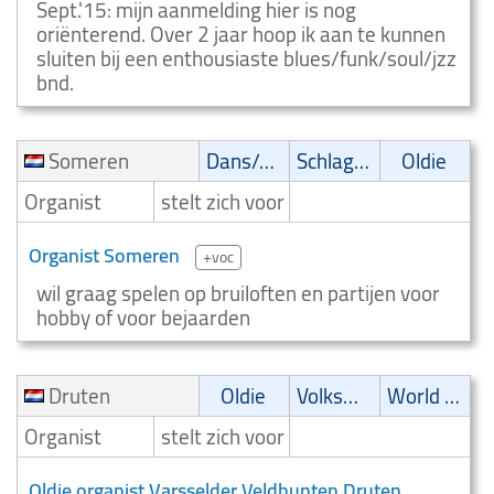
Sept.'15: mijn aanmelding hier is nog
oriënterend. Over 2 jaar hoop ik aan te kunnen
sluiten bij een enthousiaste blues/funk/soul/jzz
bnd.
Someren
Dans/Amusementsmuziek
Schlager
Oldie
Organist
stelt zich voor
Organist Someren
+voc
wil graag spelen op bruiloften en partijen voor
hobby of voor bejaarden
Druten
Oldie
Volksmuziek
World music
Organist
stelt zich voor
Oldie organist Varsselder Veldhunten Druten