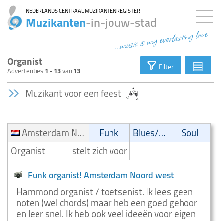
NEDERLANDS CENTRAAL MUZIKANTENREGISTER
Muzikanten
-in-jouw-stad
...music is my everlasting love
Organist
▤
Filter
Advertenties
1 - 13
van
13
Muzikant voor een feest
Amsterdam Noord west
Funk
Blues/Swing
Soul
Organist
stelt zich voor
Funk organist! Amsterdam Noord west
Hammond organist / toetsenist. Ik lees geen
noten (wel chords) maar heb een goed gehoor
en leer snel. Ik heb ook veel ideeën voor eigen