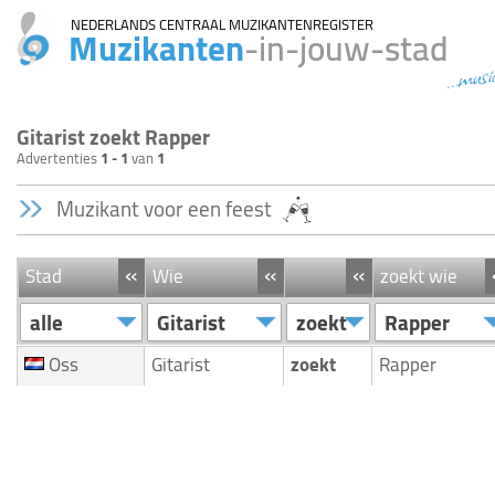
NEDERLANDS CENTRAAL MUZIKANTENREGISTER
Muzikanten
-in-jouw-stad
...musi
Gitarist zoekt Rapper
Advertenties
1 - 1
van
1
Muzikant voor een feest
«
«
«
Stad
Wie
zoekt wie
alle
Gitarist
zoekt
Rapper
Oss
Gitarist
zoekt
Rapper