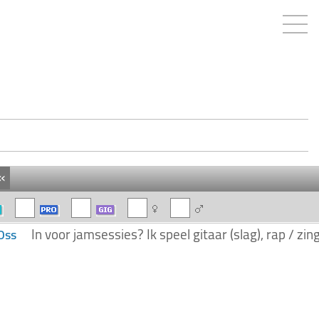
«
In voor jamsessies? Ik speel gitaar (slag), rap / zin
Oss