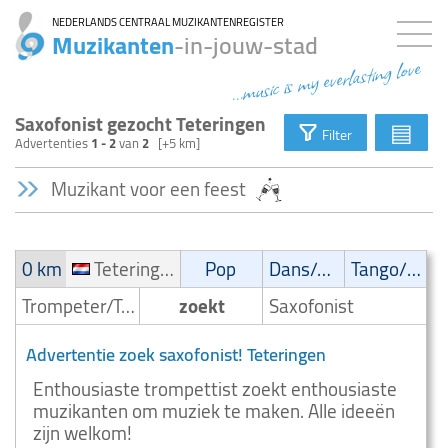
NEDERLANDS CENTRAAL MUZIKANTENREGISTER
Muzikanten
-in-jouw-stad
...music is my everlasting love
Saxofonist gezocht Teteringen
▤
Filter
Advertenties
1 - 2
van
2
[+5 km]
Muzikant voor een feest
0 km
Teteringen
Pop
Dans/Amusementsmuziek
Tango/Samba
Trompeter/Trompettist
zoekt
Saxofonist
Advertentie zoek saxofonist! Teteringen
Enthousiaste trompettist zoekt enthousiaste
muzikanten om muziek te maken. Alle ideeën
zijn welkom!