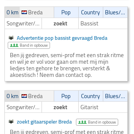
0 km
Breda
Pop
Country
Blues/Swing
Songwriter/Componist
zoekt
Bassist
Advertentie pop bassist gevraagd Breda
Band in opbouw
Ben jij gedreven, semi-prof met een strak ritme
en wil je er vol voor gaan om met mij mijn
liedjes ten gehore te brengen, versterkt &
akoestisch ! Neem dan contact op.
0 km
Breda
Pop
Country
Blues/Swing
Songwriter/Componist
zoekt
Gitarist
zoekt gitaarspeler Breda
Band in opbouw
Ben jij gedreven, semi-prof met een strak ritme