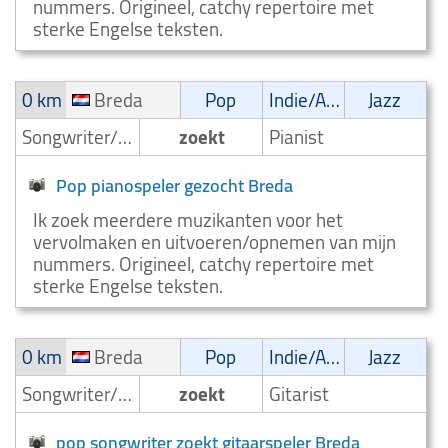
nummers. Origineel, catchy repertoire met
sterke Engelse teksten.
0 km
Breda
Pop
Indie/Alternative
Jazz
Songwriter/Componist
zoekt
Pianist
Pop pianospeler gezocht Breda
Ik zoek meerdere muzikanten voor het
vervolmaken en uitvoeren/opnemen van mijn
nummers. Origineel, catchy repertoire met
sterke Engelse teksten.
0 km
Breda
Pop
Indie/Alternative
Jazz
Songwriter/Componist
zoekt
Gitarist
pop songwriter zoekt gitaarspeler Breda