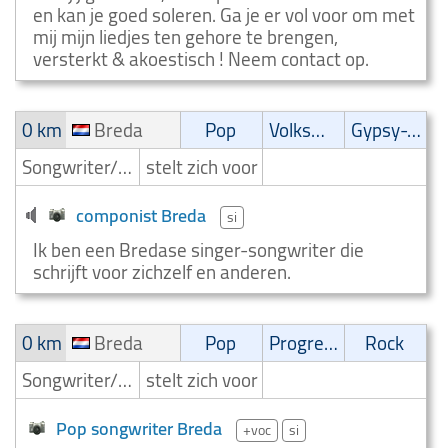
en kan je goed soleren. Ga je er vol voor om met
mij mijn liedjes ten gehore te brengen,
versterkt & akoestisch ! Neem contact op.
0 km
Breda
Pop
Volksmuziek
Gypsy-Jazz
Songwriter/Componist
stelt zich voor
componist Breda
si
Ik ben een Bredase singer-songwriter die
schrijft voor zichzelf en anderen.
0 km
Breda
Pop
Progressive
Rock
Songwriter/Componist
stelt zich voor
Pop songwriter Breda
+voc
si