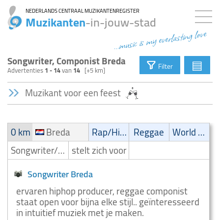
NEDERLANDS CENTRAAL MUZIKANTENREGISTER
Muzikanten
-in-jouw-stad
...music is my everlasting love
Songwriter, Componist Breda
▤
Filter
Advertenties
1 - 14
van
14
[+5 km]
Muzikant voor een feest
0 km
Breda
Rap/Hip-Hop/RnB
Reggae
World music
Songwriter/Componist
stelt zich voor
Songwriter Breda
ervaren hiphop producer, reggae componist
staat open voor bijna elke stijl.. geïnteresseerd
in intuitief muziek met je maken.