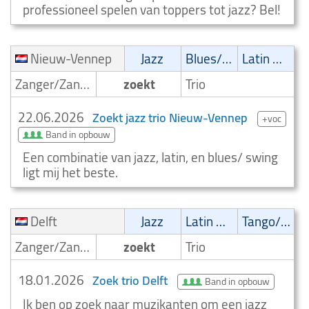
professioneel spelen van toppers tot jazz? Bel!
Nieuw-Vennep
Jazz
Blues/Swing
Latin muziek
Zanger/Zangeres
zoekt
Trio
22.06.2026
Zoekt jazz trio Nieuw-Vennep
+voc
Band in opbouw
Een combinatie van jazz, latin, en blues/ swing
ligt mij het beste.
Delft
Jazz
Latin muziek
Tango/Samba
Zanger/Zangeres
zoekt
Trio
18.01.2026
Zoek trio Delft
Band in opbouw
Ik ben op zoek naar muzikanten om een jazz