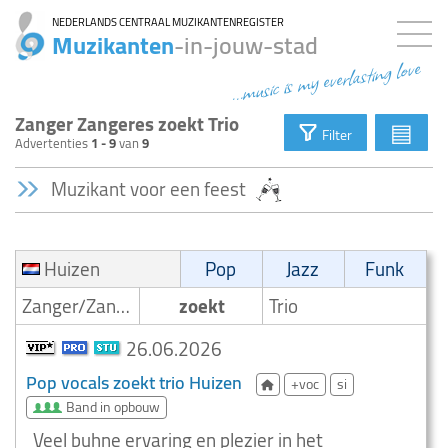
NEDERLANDS CENTRAAL MUZIKANTENREGISTER
Muzikanten
-in-jouw-stad
...music is my everlasting love
Zanger Zangeres zoekt Trio
▤
Filter
Advertenties
1 - 9
van
9
Muzikant voor een feest
Huizen
Pop
Jazz
Funk
Zanger/Zangeres
zoekt
Trio
26.06.2026
Pop vocals zoekt trio Huizen
+voc
si
Band in opbouw
Veel buhne ervaring en plezier in het