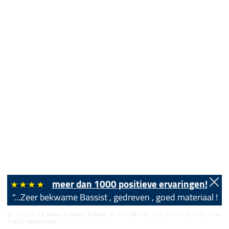
meer dan 1000 positieve ervaringen!
"...Zeer bekwame Bassist , gedreven , goed materiaal !!!...
0: - / 1: - / 2: - / 3: 54 ms / 4: 54 ms / 5: 54 ms / 6: - / 7: - / 8: - / 9: - / 10: - / 11: - / 12: - / 13: - / 14: -
/ 15: 57 ms proc:57ms