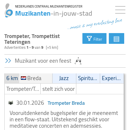
NEDERLANDS CENTRAAL MUZIKANTENREGISTER
Muzikanten
-in-jouw-stad
...music is my everlasting love
Trompeter, Trompettist
▤
Filter
Teteringen
Advertenties
1 - 9
van
9
[+5 km]
Muzikant voor een feest
6 km
Breda
Jazz
Spirituele muziek
Experimental
Trompeter/Trompettist
stelt zich voor
30.01.2026
Trompeter Breda
Vooruitdenkende bugelspeler die je meeneemt
in een flow-staat. Uitstekend geschikt voor
meditatieve concerten en ademsessies.