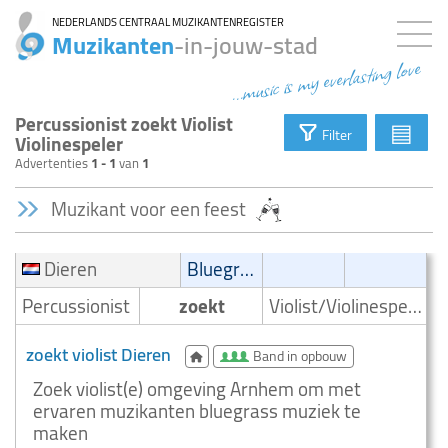
NEDERLANDS CENTRAAL MUZIKANTENREGISTER
Muzikanten
-in-jouw-stad
...music is my everlasting love
Percussionist zoekt Violist
▤
Filter
Violinespeler
Advertenties
1 - 1
van
1
Muzikant voor een feest
Dieren
Bluegrass
Percussionist
zoekt
Violist/Violinespeler
zoekt violist Dieren
Band in opbouw
Zoek violist(e) omgeving Arnhem om met
ervaren muzikanten bluegrass muziek te
maken