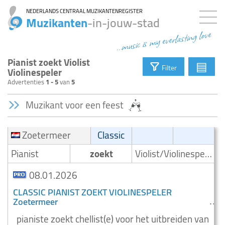
NEDERLANDS CENTRAAL MUZIKANTENREGISTER
Muzikanten
-in-jouw-stad
...music is my everlasting love
Pianist zoekt Violist
▤
Filter
Violinespeler
Advertenties
1 - 5
van
5
Muzikant voor een feest
Zoetermeer
Classic
Pianist
zoekt
Violist/Violinespeler
08.01.2026
CLASSIC PIANIST ZOEKT VIOLINESPELER
Zoetermeer
pianiste zoekt chellist(e) voor het uitbreiden van