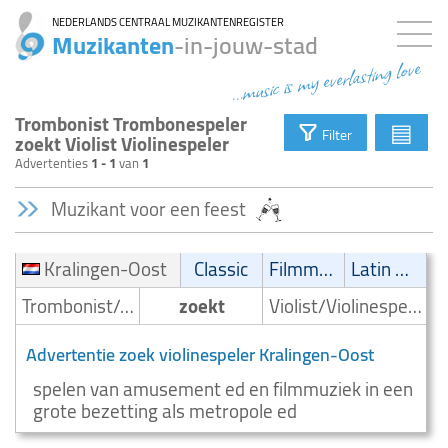
NEDERLANDS CENTRAAL MUZIKANTENREGISTER
Muzikanten
-in-jouw-stad
...music is my everlasting love
Trombonist Trombonespeler
▤
Filter
zoekt Violist Violinespeler
Advertenties
1 - 1
van
1
Muzikant voor een feest
Kralingen-Oost
Classic
Filmmuziek
Latin muziek
Trombonist/Trombonespeler
zoekt
Violist/Violinespeler
Advertentie zoek violinespeler Kralingen-Oost
spelen van amusement ed en filmmuziek in een
grote bezetting als metropole ed