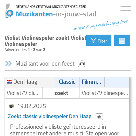
NEDERLANDS CENTRAAL MUZIKANTENREGISTER
Muzikanten
-in-jouw-stad
...music is my everlasting love
Violist Violinespeler zoekt Violist
▤
Filter
Violinespeler
Advertenties
1 - 2
van
2
Muzikant voor een feest
Den Haag
Classic
Filmmuziek
Violist/Violinespeler
zoekt
Violist/Violinespeler
19.02.2025
Zoekt classic violinespeler Den Haag
Professioneel violiste geïnteresseerd in
samenspel met andere musici. Sta open voor