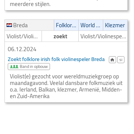
meerdere stijlen.
Breda
Folklore/Irish folk
World music
Klezmer
Violist/Violinespeler
zoekt
Violist/Violinespeler
06.12.2024
Zoekt folklore irish folk violinespeler Breda
si
Band in opbouw
Violist(e) gezocht voor wereldmuziekgroep op
maandagavond. Veelal dansbare folkmuziek uit
o.a. Ierland, Balkan, klezmer, Armenië, Midden-
en Zuid-Amerika