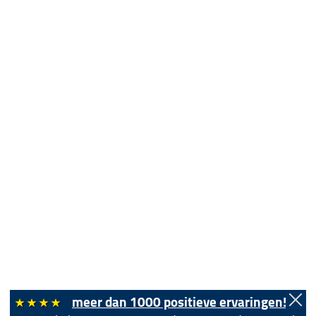
meer dan 1000 positieve ervaringen!
"...Zeer bekwame Bassist , gedreven , goed materiaal !!!...