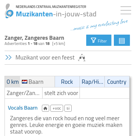
NEDERLANDS CENTRAAL MUZIKANTENREGISTER
Muzikanten
-in-jouw-stad
...music is my everlasting love
Zanger, Zangeres Baarn
▤
Filter
Advertenties
1 - 18
van
18
[+5 km]
Muzikant voor een feest
0 km
Baarn
Rock
Rap/Hip-Hop/RnB
Country
Zanger/Zangeres
stelt zich voor
Vocals Baarn
+voc
si
Zangeres die van rock houd en nog veel meer
genres. Leuke energie en goeie muziek maken
staat voorop.