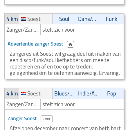
4 km
Soest
Soul
Dans/Amusementsmuziek
Funk
Zanger/Zangeres
stelt zich voor
Advertentie zanger Soest
Zangeres uit Soest wil graag deel uit maken van
een disco/funk/soul liefhebbers om mee te
repeteren en af en toe op te treden.
gelegenheid om te oefenen aanwezig. Ervaring.
4 km
Soest
Blues/Swing
Indie/Alternative
Pop
Zanger/Zangeres
stelt zich voor
Zanger Soest
+voc
Afgelopen december naar concert van beth hart