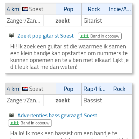
4 km
Soest
Pop
Rock
Indie/Alternative
Zanger/Zangeres
zoekt
Gitarist
Zoekt pop gitarist Soest
Band in opbouw
Hi! Ik zoek een guitarist die waarmee ik samen
een klein bandje kan opstarten om nummers te
kunnen opnemen en te viben met elkaar! Lijkt je
dit leuk laat me dan weten!
4 km
Soest
Pop
Rap/Hip-Hop/RnB
Rock
Zanger/Zangeres
zoekt
Bassist
Advertenties bass gevraagd Soest
Band in opbouw
Hallo! Ik zoek een bassist om een bandje te