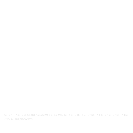
0: - / 1: - / 2: - / 3: 44 ms / 4: 44 ms / 5: 44 ms / 6: - / 7: - / 8: - / 9: - / 10: - / 11: - / 12: - / 13: - / 14: -
/ 15: 49 ms proc:49ms