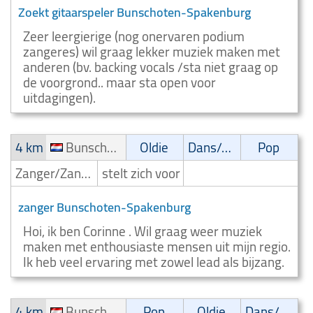
Zoekt gitaarspeler Bunschoten-Spakenburg
Zeer leergierige (nog onervaren podium
zangeres) wil graag lekker muziek maken met
anderen (bv. backing vocals /sta niet graag op
de voorgrond.. maar sta open voor
uitdagingen).
4 km
Bunschoten-Spakenburg
Oldie
Dans/Amusementsmuziek
Pop
Zanger/Zangeres
stelt zich voor
zanger Bunschoten-Spakenburg
Hoi, ik ben Corinne . Wil graag weer muziek
maken met enthousiaste mensen uit mijn regio.
Ik heb veel ervaring met zowel lead als bijzang.
4 km
Bunschoten-Spakenburg
Pop
Oldie
Dans/Amusementsmuziek