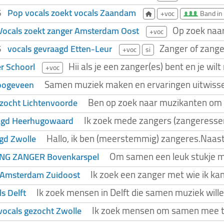
Pop vocals zoekt vocals Zaandam
26
+voc
Band in
Op zoek naa
Vocals zoekt zanger Amsterdam Oost
+voc
Zanger of zange
vocals gevraagd Etten-Leur
25
+voc
si
Hii als je een zanger(es) bent en je wi
r Schoorl
+voc
Samen muziek maken en ervaringen uitwissele
Hoogeveen
Ben op zoek naar muzikanten om m
ezocht Lichtenvoorde
Ik zoek mede zangers (zangeressen
agd Heerhugowaard
Hallo, ik ben (meerstemmig) zangeres.Naast
gd Zwolle
Om samen een leuk stukje mu
NG ZANGER Bovenkarspel
Ik zoek een zanger met wie ik ka
 Amsterdam Zuidoost
Ik zoek mensen in Delft die samen muziek wille
s Delft
Ik zoek mensen om samen mee te z
 vocals gezocht Zwolle