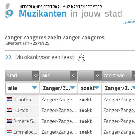
NEDERLANDS CENTRAAL MUZIKANTENREGISTER
Muzikanten
-in-jouw-stad
...musi
Zanger Zangeres zoekt Zanger Zangeres
Advertenties
1 - 25
van
25
Muzikant voor een feest
«
«
«
Stad
Wie
zoekt wie
alle
Zanger/Zangeres
zoekt
Zanger/Zangeres
Dronten
Zanger/Zangeres
zoekt
Zan
Huizen
Zanger/Zangeres
zoekt
Zan
Almere Stad
Zanger/Zangeres
zoekt
Zan
Emmeloord
Zanger/Zangeres
zoekt
Zan