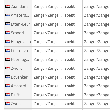
Zaandam
Zanger/Zangeres
zoekt
Zan
Amsterdam Oost
Zanger/Zangeres
zoekt
Zan
Etten-Leur
Zanger/Zangeres
zoekt
Zan
Schoorl
Zanger/Zangeres
zoekt
Zan
Hoogeveen
Zanger/Zangeres
zoekt
Zan
Lichtenvoorde
Zanger/Zangeres
zoekt
Zan
Heerhugowaard
Zanger/Zangeres
zoekt
Zan
Zwolle
Zanger/Zangeres
zoekt
Zan
Bovenkarspel
Zanger/Zangeres
zoekt
Zan
Amsterdam Zuidoost
Zanger/Zangeres
zoekt
Zan
Delft
Zanger/Zangeres
zoekt
Zan
Zwolle
Zanger/Zangeres
zoekt
Zan