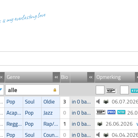
c is my everlasting love
«
«
«
Genre
Bio
Opmerking
alle
ger/Zangeres
Pop
Soul
Oldie
3
in 0 band
06.07.20
ger/Zangeres
Acapella
Pop
Jazz
0
in 0 band
26.
ger/Zangeres
Reggae
Pop
Rap/Hip-Hop/RnB
1
in 0 band
26.06.2026
ger/Zangeres
Pop
Soul
Country
0
in 0 band
04.04.20