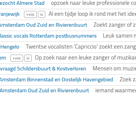
opzoek naar leuke professionele c
gezocht Almere Stad
Al een tijdje loop ik rond met het 
ranjewijk
+voc
si
Zoekt zanger of
Amsterdam Oud Zuid en Rivierenbuurt
Leuk samen m
classic vocals Rotterdam postbusnummers
Twentse vocalisten 'Capriccio' zoekt een zang
 Hengelo
Op zoek naar een leuke zanger of muzik
hem
+voc
si
Mensen om muziek
vraagd Schildersbuurt & Kostverloren
Zoek z
Amsterdam Binnenstad en Oostelijk Havengebied
iemand waarmee 
 Amsterdam Oud Zuid en Rivierenbuurt