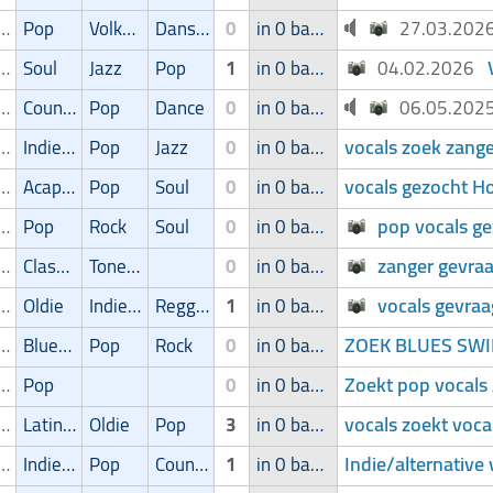
ger/Zangeres
Pop
Volksmuziek
Dans/Amusementsmuziek
0
in 0 band
27.03.20
ger/Zangeres
Soul
Jazz
Pop
1
in 0 band
04.02.2026
ger/Zangeres
Country
Pop
Dance
0
in 0 band
06.05.20
vocals zoek zange
ger/Zangeres
Indie/Alternative
Pop
Jazz
0
in 0 band
vocals gezocht 
ger/Zangeres
Acapella
Pop
Soul
0
in 0 band
pop vocals g
ger/Zangeres
Pop
Rock
Soul
0
in 0 band
zanger gevra
ger/Zangeres
Classic
Toneelmuziek/Musical
0
in 0 band
vocals gevraa
ger/Zangeres
Oldie
Indie/Alternative
Reggae
1
in 0 band
ZOEK BLUES SWI
ger/Zangeres
Blues/Swing
Pop
Rock
0
in 0 band
Zoekt pop vocals
ger/Zangeres
Pop
0
in 0 band
vocals zoekt vocal
ger/Zangeres
Latin muziek
Oldie
Pop
3
in 0 band
Indie/alternative
ger/Zangeres
Indie/Alternative
Pop
Country
1
in 0 band