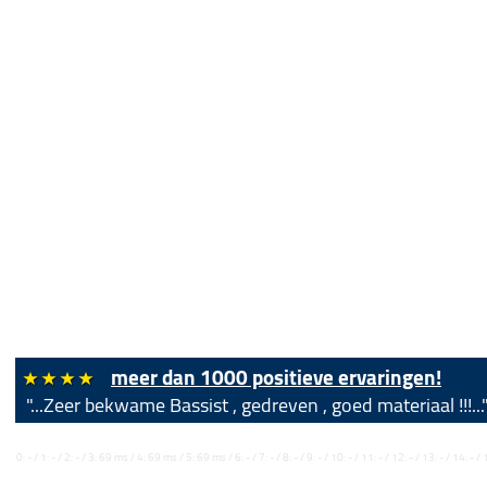
meer dan 1000 positieve ervaringen!
"...Zeer bekwame Bassist , gedreven , goed materiaal !!!...
0: - / 1: - / 2: - / 3: 69 ms / 4: 69 ms / 5: 69 ms / 6: - / 7: - / 8: - / 9: - / 10: - / 11: - / 12: - / 13: - / 14: