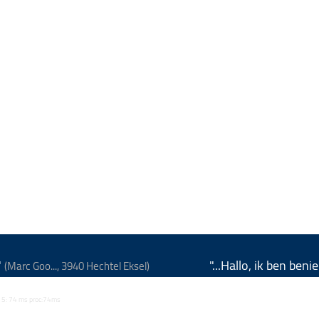
"
"...Hallo, ik ben be
(Marc Goo..., 3940 Hechtel Eksel)
 - / 15: 74 ms proc:74ms