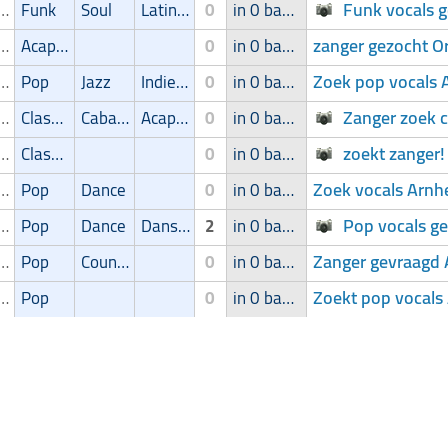
Funk vocals 
ger/Zangeres
Funk
Soul
Latin muziek
0
in 0 band
zanger gezocht O
ger/Zangeres
Acapella
0
in 0 band
Zoek pop vocals 
ger/Zangeres
Pop
Jazz
Indie/Alternative
0
in 0 band
Zanger zoek 
ger/Zangeres
Classic
Cabaret/Variétés
Acapella
0
in 0 band
zoekt zanger!
ger/Zangeres
Classic
0
in 0 band
Zoek vocals Arn
ger/Zangeres
Pop
Dance
0
in 0 band
Pop vocals ge
ger/Zangeres
Pop
Dance
Dans/Amusementsmuziek
2
in 0 band
Zanger gevraagd 
ger/Zangeres
Pop
Country
0
in 0 band
Zoekt pop vocals
ger/Zangeres
Pop
0
in 0 band