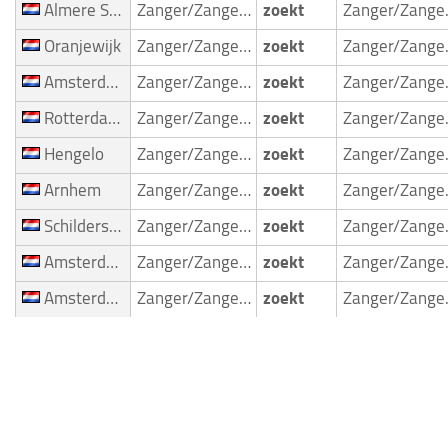
Almere Stad
Zanger/Zangeres
zoekt
Zan
Oranjewijk
Zanger/Zangeres
zoekt
Zan
Amsterdam Oud Zuid en Rivierenbuurt
Zanger/Zangeres
zoekt
Zan
Rotterdam postbusnummers
Zanger/Zangeres
zoekt
Zan
Hengelo
Zanger/Zangeres
zoekt
Zan
Arnhem
Zanger/Zangeres
zoekt
Zan
Schildersbuurt & Kostverloren
Zanger/Zangeres
zoekt
Zan
Amsterdam Binnenstad en Oostelijk Havengebied
Zanger/Zangeres
zoekt
Zan
Amsterdam Oud Zuid en Rivierenbuurt
Zanger/Zangeres
zoekt
Zan