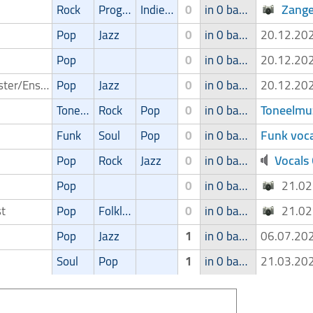
Zange
Rock
Progressive
Indie/Alternative
0
in 0 band
Pop
Jazz
0
in 0 band
20.12.2
Pop
0
in 0 band
20.12.2
Orchester/Ensemble
Pop
Jazz
0
in 0 band
20.12.2
Toneelmuz
Toneelmuziek/Musical
Rock
Pop
0
in 0 band
Funk voca
Funk
Soul
Pop
0
in 0 band
Vocals
Pop
Rock
Jazz
0
in 0 band
Pop
0
in 0 band
21.0
st
Pop
Folklore/Irish folk
0
in 0 band
21.0
Pop
Jazz
1
in 0 band
06.07.2
Soul
Pop
1
in 0 band
21.03.2