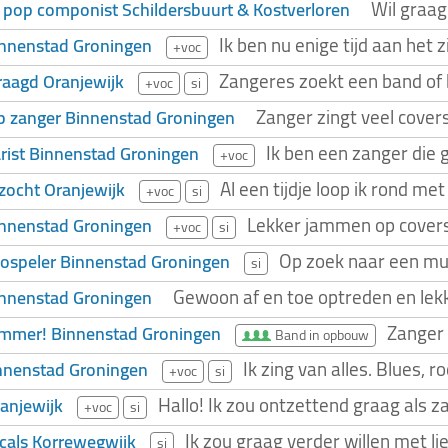
Wil graag
 pop componist Schildersbuurt & Kostverloren
Ik ben nu enige tijd aan het 
innenstad Groningen
+voc
Zangeres zoekt een band of b
aagd Oranjewijk
+voc
si
Zanger zingt veel cove
p zanger Binnenstad Groningen
Ik ben een zanger die g
arist Binnenstad Groningen
+voc
Al een tijdje loop ik rond m
zocht Oranjewijk
+voc
si
Lekker jammen op cover
innenstad Groningen
+voc
si
Op zoek naar een mu
ospeler Binnenstad Groningen
si
Gewoon af en toe optreden en lek
innenstad Groningen
Zanger 
ummer! Binnenstad Groningen
Band in opbouw
Ik zing van alles. Blues, 
nnenstad Groningen
+voc
si
Hallo! Ik zou ontzettend graag als 
anjewijk
+voc
si
Ik zou graag verder willen met l
cals Korrewegwijk
si