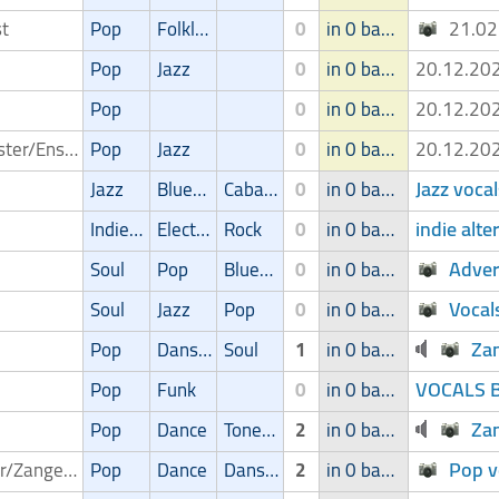
st
Pop
Folklore/Irish folk
0
in 0 band
21.0
Pop
Jazz
0
in 0 band
20.12.2
Pop
0
in 0 band
20.12.2
Orchester/Ensemble
Pop
Jazz
0
in 0 band
20.12.2
Jazz voca
Jazz
Blues/Swing
Cabaret/Variétés
0
in 0 band
indie alt
Indie/Alternative
Electronic
Rock
0
in 0 band
Adver
Soul
Pop
Blues/Swing
0
in 0 band
Vocal
Soul
Jazz
Pop
0
in 0 band
Za
Pop
Dans/Amusementsmuziek
Soul
1
in 0 band
VOCALS B
Pop
Funk
0
in 0 band
Zan
Pop
Dance
Toneelmuziek/Musical
2
in 0 band
Pop v
Zanger/Zangeres
Pop
Dance
Dans/Amusementsmuziek
2
in 0 band