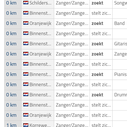
0 km
Schildersbuurt & Kostverloren
Zanger/Zangeres
zoekt
0 km
Binnenstad Groningen
Zanger/Zangeres
stelt zich voor
0 km
Oranjewijk
Zanger/Zangeres
zoekt
Band
0 km
Binnenstad Groningen
Zanger/Zangeres
stelt zich voor
0 km
Binnenstad Groningen
Zanger/Zangeres
zoekt
Gitari
0 km
Oranjewijk
Zanger/Zangeres
zoekt
0 km
Binnenstad Groningen
Zanger/Zangeres
stelt zich voor
0 km
Binnenstad Groningen
Zanger/Zangeres
zoekt
Piani
0 km
Binnenstad Groningen
Zanger/Zangeres
stelt zich voor
0 km
Binnenstad Groningen
Zanger/Zangeres
zoekt
Drum
0 km
Binnenstad Groningen
Zanger/Zangeres
stelt zich voor
0 km
Oranjewijk
Zanger/Zangeres
stelt zich voor
1 km
Korrewegwijk
Zanger/Zangeres
stelt zich voor