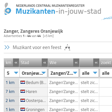
NEDERLANDS CENTRAAL MUZIKANTENREGISTER
Muzikanten
-in-jouw-stad
...musi
Zanger, Zangeres Oranjewijk
Advertenties
1 - 44
van
44
[+5 km]
Muzikant voor een feest
«
«
«
«
km
Stad
Wie
zoekt
5
Oranjewijk
Zanger/Zangeres
alle
alle
1 km
Bedum (Beem)
Zanger/Zangeres
stelt zich voor
7 km
Haren
Zanger/Zangeres
stelt zich voor
2 km
Oosterparkwijk
Zanger/Zangeres
stelt zich voor
1 km
Groningen
Zanger/Zangeres
stelt zich voor