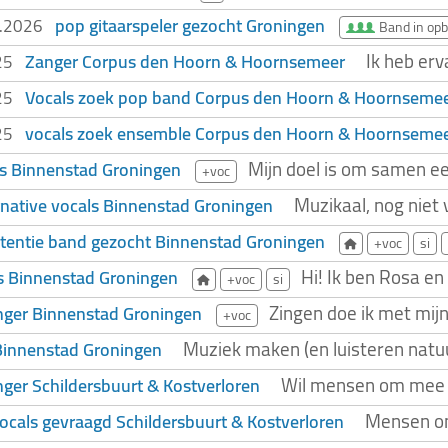
pop gitaarspeler gezocht Groningen
2.2026
Band in op
Ik heb erv
Zanger Corpus den Hoorn & Hoornsemeer
025
Vocals zoek pop band Corpus den Hoorn & Hoornseme
025
vocals zoek ensemble Corpus den Hoorn & Hoornseme
025
Mijn doel is om samen een
ls Binnenstad Groningen
+voc
Muzikaal, nog niet 
ernative vocals Binnenstad Groningen
tentie band gezocht Binnenstad Groningen
+voc
si
Hi! Ik ben Rosa en
s Binnenstad Groningen
+voc
si
Zingen doe ik met mijn
nger Binnenstad Groningen
+voc
Muziek maken (en luisteren natuur
innenstad Groningen
Wil mensen om mee t
ger Schildersbuurt & Kostverloren
Mensen om
ocals gevraagd Schildersbuurt & Kostverloren