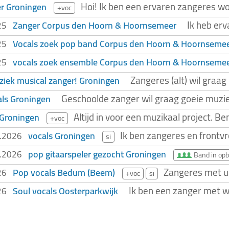
Hoi! Ik ben een ervaren zangeres woo
r Groningen
+voc
Ik heb erv
Zanger Corpus den Hoorn & Hoornsemeer
025
Vocals zoek pop band Corpus den Hoorn & Hoornseme
025
vocals zoek ensemble Corpus den Hoorn & Hoornseme
025
Zangeres (alt) wil graag
iek musical zanger! Groningen
Geschoolde zanger wil graag goeie muziek
ls Groningen
Altijd in voor een muzikaal project. 
 Groningen
+voc
Ik ben zangeres en frontvr
vocals Groningen
2.2026
si
pop gitaarspeler gezocht Groningen
2.2026
Band in op
Zangeres met un
Pop vocals Bedum (Beem)
026
+voc
si
Ik ben een zanger met wa
Soul vocals Oosterparkwijk
026