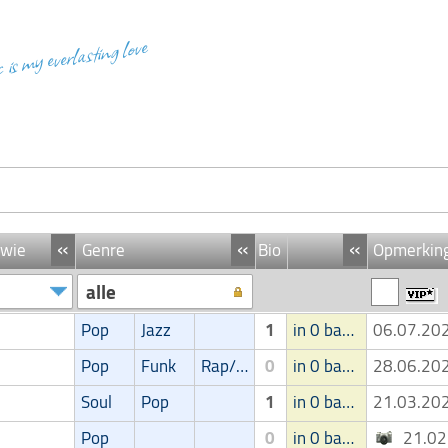
c is my everlasting love
«
«
«
 wie
Genre
Bio
Opmerkin
alle
Pop
Jazz
1
in 0 band
06.07.2
Pop
Funk
Rap/Hip-Hop/RnB
0
in 0 band
28.06.2
Soul
Pop
1
in 0 band
21.03.2
Pop
0
in 0 band
21.0