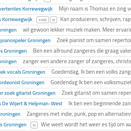
Mijn naam is Thomas en zing vo
vertenties Korrewegwijk
Kan produceren, schrijven, r
s Korrewegwijk
+voc
si
wil gewoon lekker muziek maken. Meer ervari
oningen
Zoek pianist om samen reperto
pianospeler Groningen
Ben een allround zangeres die graag vaker
ls Groningen
zanger een andere zanger of zangeres, christeli
oningen
Goedendag, Ik ben een volks zang
ek vocals Groningen
Goedendag Ik ben een volksmuziek
ordeonist Groningen
Zoek gitarist om samen repe
r zoek gitarist Groningen
Ik ben een beginnende zan
s De Wijert & Helpman-West
Zangeres met indie, punk, pop en alternatie
Groningen
Wie weet wordt het weer es tijd om wa
s Groningen
si