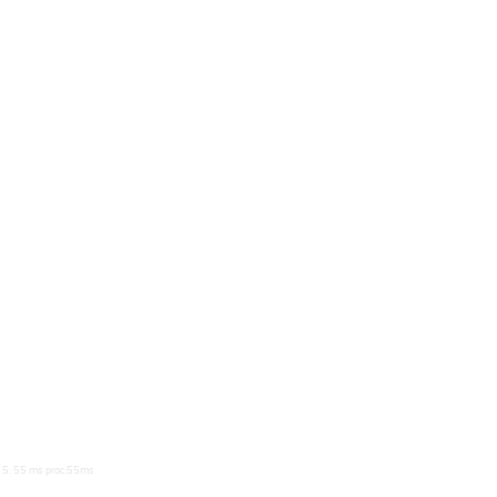
 - / 15: 55 ms proc:55ms