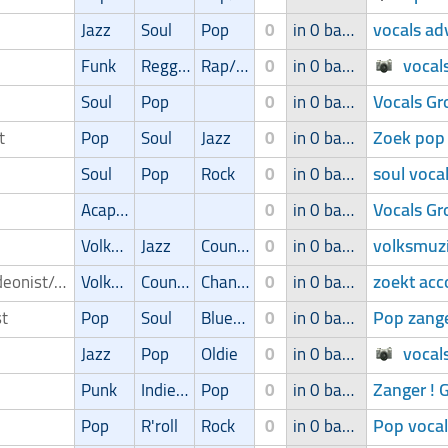
vocals ad
Jazz
Soul
Pop
0
in 0 band
vocal
Funk
Reggae
Rap/Hip-Hop/RnB
0
in 0 band
Vocals Gr
Soul
Pop
0
in 0 band
Zoek pop 
st
Pop
Soul
Jazz
0
in 0 band
soul voca
Soul
Pop
Rock
0
in 0 band
Vocals Gr
Acapella
0
in 0 band
volksmuzi
Volksmuziek
Jazz
Country
0
in 0 band
zoekt acc
Accordeonist/Accordeonspeler
Volksmuziek
Country
Chanson
0
in 0 band
Pop zange
st
Pop
Soul
Blues/Swing
0
in 0 band
vocal
Jazz
Pop
Oldie
0
in 0 band
Zanger ! 
Punk
Indie/Alternative
Pop
0
in 0 band
Pop vocal
Pop
R'roll
Rock
0
in 0 band