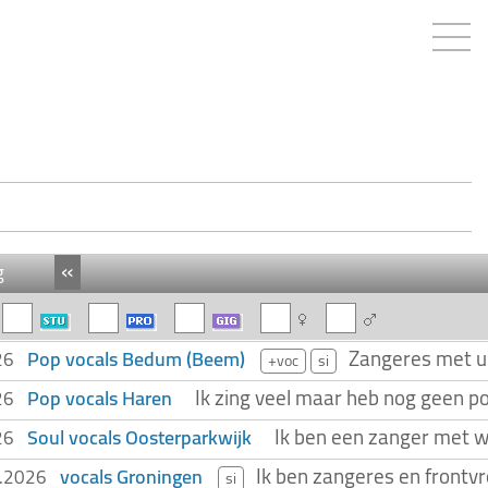
«
g
Zangeres met un
Pop vocals Bedum (Beem)
026
+voc
si
Ik zing veel maar heb nog geen p
Pop vocals Haren
026
Ik ben een zanger met wa
Soul vocals Oosterparkwijk
026
Ik ben zangeres en frontvr
vocals Groningen
2.2026
si