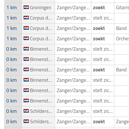
1 km
Groningen
Zanger/Zangeres
zoekt
Gitari
1 km
Corpus den Hoorn & Hoornsemeer
Zanger/Zangeres
stelt zich voor
1 km
Corpus den Hoorn & Hoornsemeer
Zanger/Zangeres
zoekt
Band
1 km
Corpus den Hoorn & Hoornsemeer
Zanger/Zangeres
zoekt
0 km
Binnenstad Groningen
Zanger/Zangeres
stelt zich voor
0 km
Binnenstad Groningen
Zanger/Zangeres
stelt zich voor
0 km
Binnenstad Groningen
Zanger/Zangeres
zoekt
Band
0 km
Binnenstad Groningen
Zanger/Zangeres
stelt zich voor
0 km
Binnenstad Groningen
Zanger/Zangeres
stelt zich voor
0 km
Binnenstad Groningen
Zanger/Zangeres
stelt zich voor
0 km
Schildersbuurt & Kostverloren
Zanger/Zangeres
stelt zich voor
0 km
Schildersbuurt & Kostverloren
Zanger/Zangeres
zoekt