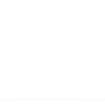
0: - / 1: - / 2: - / 3: 46 ms / 4: 46 ms / 5: 46 ms / 6: - / 7: - / 8: - / 9: - / 10: - / 11: - / 12: - / 13: - / 14: