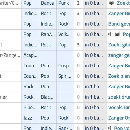
Zoekt
Songwriter/Componist
Pop
Dance
Punk
2
in 0 band
Zanger B
Indie/Alternative
Rock
Pop
3
in 0 band
Band gevr
Pop
Indie/Alternative
Rock
0
in 0 band
Po
Pop
Rap/Hip-Hop/RnB
Volksmuziek
0
in 0 band
Zoekt git
st
Indie/Alternative
Rock
Pop
3
in 0 band
zanger ge
Zanger/Zangeres
Acapella
0
in 0 band
Zanger B
Country
Pop
Gospel
0
in 0 band
Zoek pian
st
Country
Pop
Spirituele muziek
0
in 0 band
Zanger B
Rock
Pop
0
in
1
band
zoekt dr
mer
Rock
Blackmetal/Deathmetal
0
in
1
band
Vocals Bi
Blues/Swing
Rock
Pop
0
in 0 band
Zanger Or
Jazz
Pop
Rock
0
in 0 band
Pop vo
Pop
Indie/Alternative
Rap/Hip-Hop/RnB
0
in 0 band