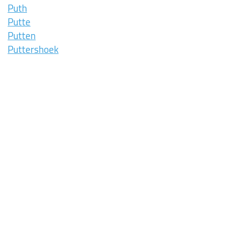
Puth
Putte
Putten
Puttershoek