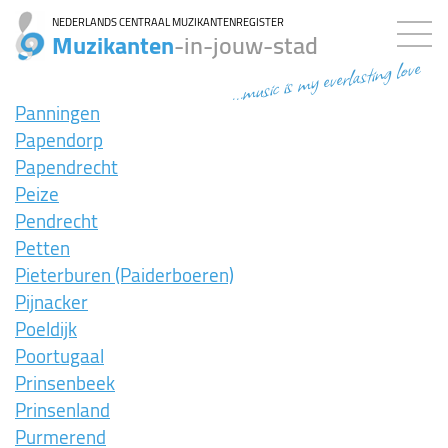
NEDERLANDS CENTRAAL MUZIKANTENREGISTER
Muzikanten
-in-jouw-stad
...music is my everlasting love
Panningen
Papendorp
Papendrecht
Peize
Pendrecht
Petten
Pieterburen (Paiderboeren)
Pijnacker
Poeldijk
Poortugaal
Prinsenbeek
Prinsenland
Purmerend