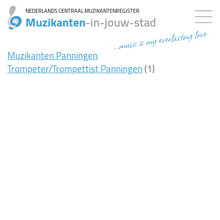
NEDERLANDS CENTRAAL MUZIKANTENREGISTER
Muzikanten
-in-jouw-stad
...music is my everlasting love
Muzikanten Panningen
Trompeter/Trompettist Panningen
(1)
15ms