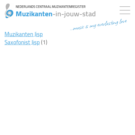
NEDERLANDS CENTRAAL MUZIKANTENREGISTER
Muzikanten
-in-jouw-stad
...music is my everlasting love
Muzikanten Jisp
Saxofonist Jisp
(1)
9ms