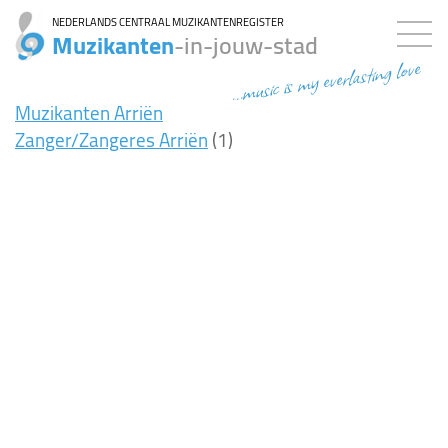
NEDERLANDS CENTRAAL MUZIKANTENREGISTER
Muzikanten
-in-jouw-stad
...music is my everlasting love
Muzikanten Arriën
Zanger/Zangeres Arriën
(1)
9ms