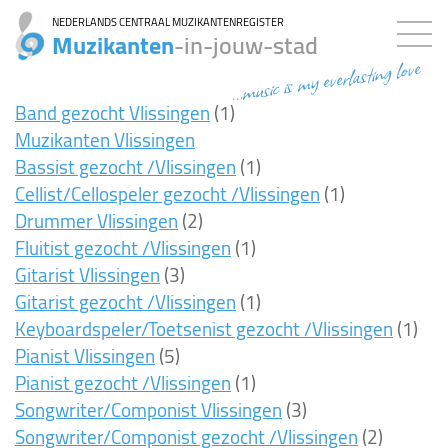
NEDERLANDS CENTRAAL MUZIKANTENREGISTER
Muzikanten
-in-jouw-stad
...music is my everlasting love
Band gezocht Vlissingen
(1)
Muzikanten Vlissingen
Bassist gezocht /Vlissingen
(1)
Cellist/Cellospeler gezocht /Vlissingen
(1)
Drummer Vlissingen
(2)
Fluitist gezocht /Vlissingen
(1)
Gitarist Vlissingen
(3)
Gitarist gezocht /Vlissingen
(1)
Keyboardspeler/Toetsenist gezocht /Vlissingen
(1)
Pianist Vlissingen
(5)
Pianist gezocht /Vlissingen
(1)
Songwriter/Componist Vlissingen
(3)
Songwriter/Componist gezocht /Vlissingen
(2)