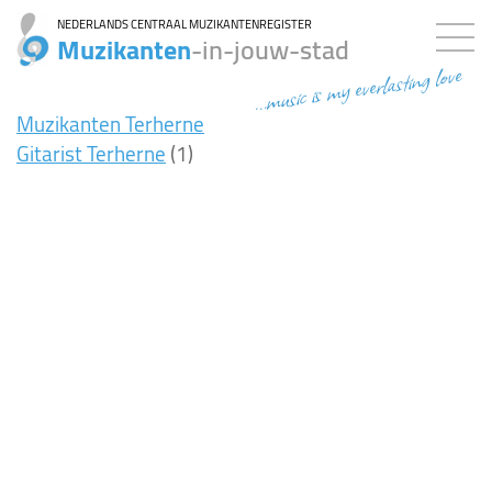
NEDERLANDS CENTRAAL MUZIKANTENREGISTER
Muzikanten
-in-jouw-stad
...music is my everlasting love
Muzikanten Terherne
Gitarist Terherne
(1)
7ms