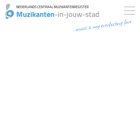
NEDERLANDS CENTRAAL MUZIKANTENREGISTER
Muzikanten
-in-jouw-stad
...music is my everlasting love
6ms